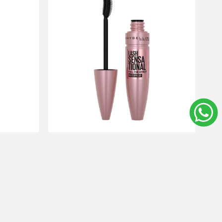
Pestañas
Maybelline Máscara De Pestañas
hable
Lash Sensational Waterproof
$U 1.026
$U 923