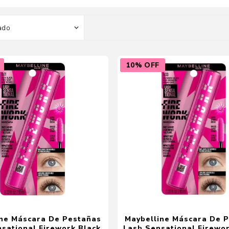
Color
Styling
sonal
Bebés
Accesorios
10% OFF
a piel
Colonias y Perfumes
sonal
Higiene
al
Accesorios
ilar
Femenina
a
ine Máscara De Pestañas
Maybelline Máscara De 
sational Firework Black
Lash Sensational Firewo