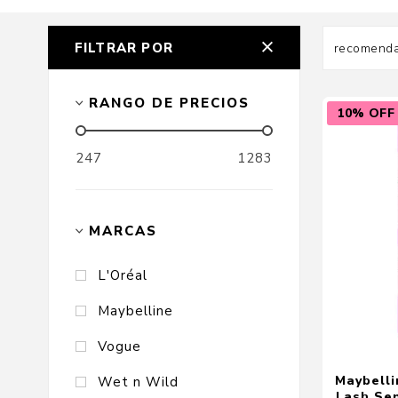
FILTRAR POR
Cuidado Per
RANGO DE PRECIOS
10% OFF
Cuidado de l
247
1283
Higiene per
Higiene Buc
Cuidado Cap
MARCAS
Protección 
L'Oréal
Incontinenci
Maybelline
Vogue
Maybell
Wet n Wild
Lash Sen