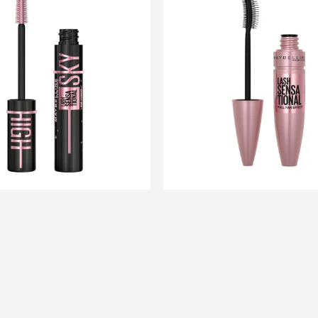
ine Máscara de Pestañas
Maybelline Máscara De 
sational Sky High Cosmic
Lash Sensational Was
$U 1.154
$U 1.026
$U 1.038
$U 923