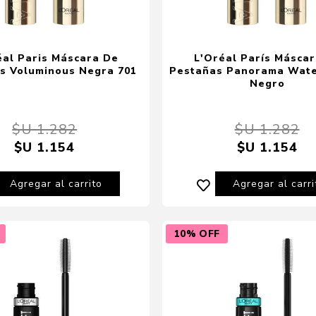
éal Paris Máscara De
L'Oréal París Máscar
s Voluminous Negra 701
Pestañas Panorama Wate
Negro
$U 1.282
$U 1.282
$U 1.154
$U 1.154
Agregar al carrito
Agregar al carri
10% OFF