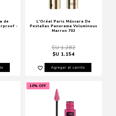
a de
L'Oréal Paris Máscara De
rproof -
Pestañas Panorama Voluminous
Marron 702
$U 1.282
$U 1.154
to
Agregar al carrito
10% OFF