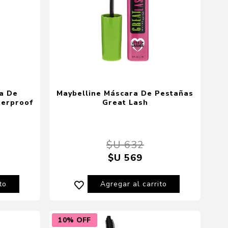
ra De
Maybelline Máscara De Pestañas
terproof
Great Lash
$U 632
$U 569
to
Agregar al carrito
10% OFF