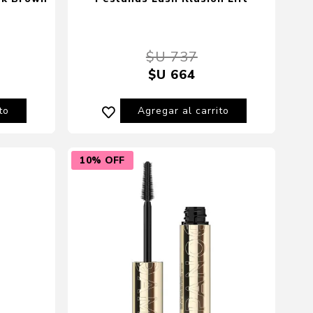
$U 737
$U 664
to
Agregar al carrito
10% OFF