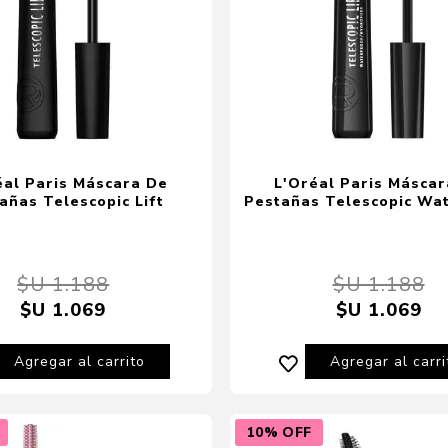
éal Paris Máscara De
L'Oréal Paris Másca
añas Telescopic Lift
Pestañas Telescopic Wa
$U 1.188
$U 1.188
$U 1.069
$U 1.069
Agregar al carrito
Agregar al carri
10% OFF