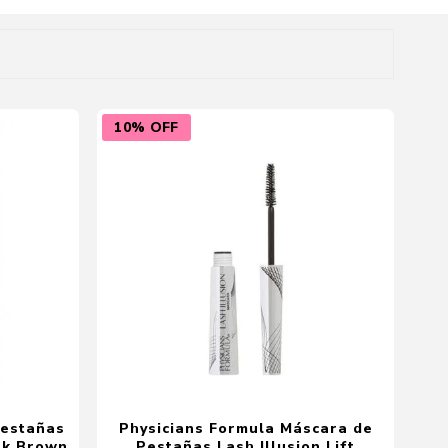
Cuidado del Hogar
10% OFF
Pestañas
Physicians Formula Máscara de
rk Brown
Pestañas Lash Illusion Lift