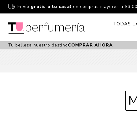
Envío
gratis a tu casa!
en compras mayores a $3.0
TODAS L
Tu belleza nuestro destino
COMPRAR AHORA
Perfume
Perfumería
Dermoc
Estuchería
Capilar 
Estucheria S
Maquilla
Fragancias S
Cuidado
M
Fragancias
Bebés
Niños Y Niña
Accesor
Cuidado