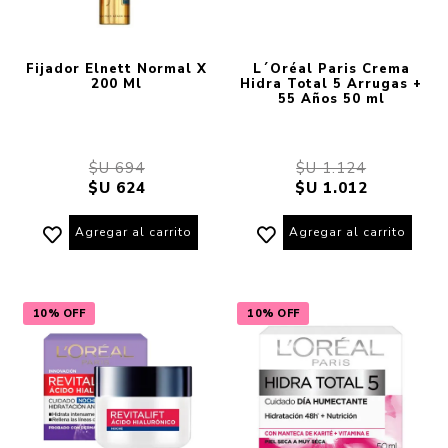
Fijador Elnett Normal X
L´Oréal Paris Crema
200 Ml
Hidra Total 5 Arrugas +
55 Años 50 ml
$U 694
$U 1.124
$U 624
$U 1.012
Agregar al carrito
Agregar al carrito
10% OFF
10% OFF