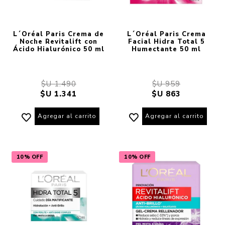
L´Oréal Paris Crema de
L´Oréal Paris Crema
Noche Revitalift con
Facial Hidra Total 5
Ácido Hialurónico 50 ml
Humectante 50 ml
$U 1.490
$U 959
$U 1.341
$U 863
Agregar al carrito
Agregar al carrito
10% OFF
10% OFF