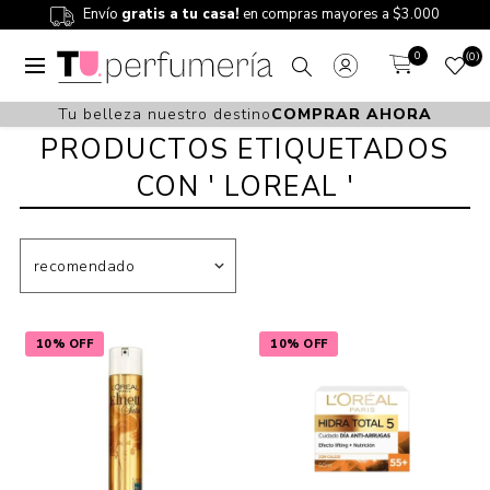
Envío
gratis a tu casa!
en compras mayores a $3.000
0
0
Tu belleza nuestro destino
COMPRAR AHORA
PRODUCTOS ETIQUETADOS
CON ' LOREAL '
10% OFF
10% OFF