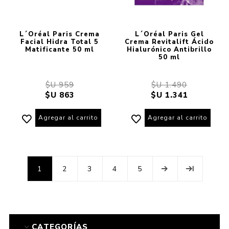
L´Oréal Paris Crema
L´Oréal Paris Gel
Facial Hidra Total 5
Crema Revitalift Ácido
Matificante 50 ml
Hialurónico Antibrillo
50 ml
$U 959
$U 1.490
$U 863
$U 1.341
Agregar al carrito
Agregar al carrito
1
2
3
4
5
CATEGORÍAS