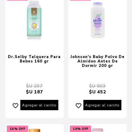
Dr.Selby Talquera Para
Johnson's Baby Polvo De
Bebes 160 gr
Almidon Antes De
Dormir 200 gr
$U 207
$U 503
$U 187
$U 452
Agregar al carrito
Agregar al carrito
16% OFF
10% OFF