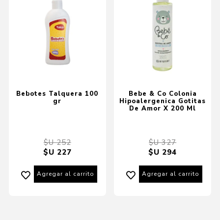
Bebotes Talquera 100
Bebe & Co Colonia
gr
Hipoalergenica Gotitas
De Amor X 200 Ml
$U 252
$U 327
$U 227
$U 294
Agregar al carrito
Agregar al carrito