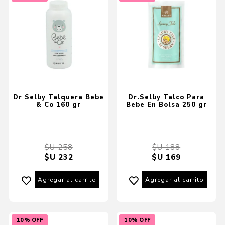
Dr Selby Talquera Bebe
Dr.Selby Talco Para
& Co 160 gr
Bebe En Bolsa 250 gr
$U 258
$U 188
$U 232
$U 169
Agregar al carrito
Agregar al carrito
10% OFF
10% OFF