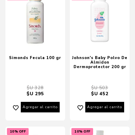
Simonds Fecula 100 gr
Johnson's Baby Polvo De
Almidon
Dermoprotector 200 gr
$U 328
$U 503
$U 295
$U 452
Agregar al carrito
Agregar al carrito
10% OFF
10% OFF