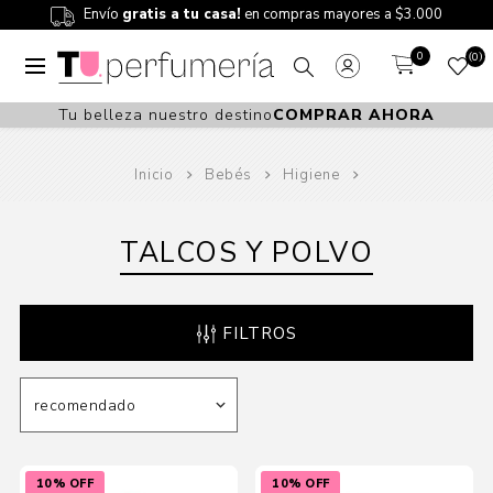
Envío
gratis a tu casa!
en compras mayores a $3.000
0
0
Tu belleza nuestro destino
COMPRAR AHORA
Inicio
Bebés
Higiene
TALCOS Y POLVO
FILTROS
10% OFF
10% OFF