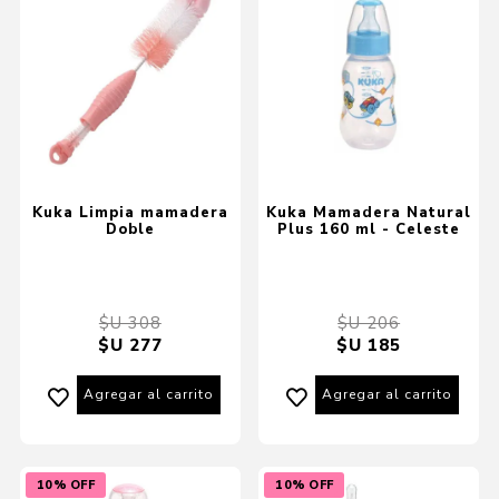
Kuka Limpia mamadera
Kuka Mamadera Natural
Doble
Plus 160 ml - Celeste
$U 308
$U 206
$U 277
$U 185
Agregar al carrito
Agregar al carrito
10% OFF
10% OFF