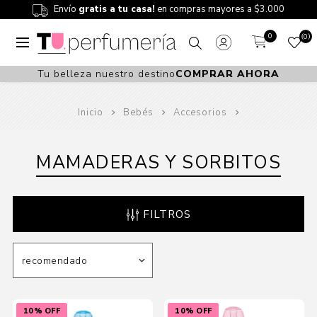
Envío
gratis a tu casa!
en compras mayores a $3.000
0
0
Tu belleza nuestro destino
COMPRAR AHORA
Inicio
Bebés
Accesorios
MAMADERAS Y SORBITOS
FILTROS
10% OFF
10% OFF