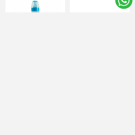
Kuka Mamadera Natural
Kuka Mamadera Natural
Plus 240 ml - Rosada
Plus Con Asas 240 ml -
Celeste
$U 228
$U 419
$U 205
$U 377
Agregar al carrito
Agregar al carrito