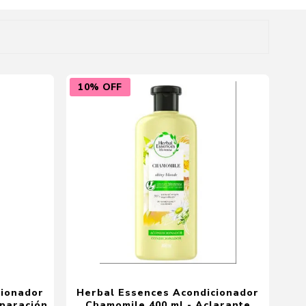
Cuidado del Hogar
10% OFF
cionador
Herbal Essences Acondicionador
eparación
Chamomile 400 ml - Aclarante