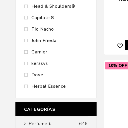
Head & Shoulders®
Capilatis®
Tio Nacho
John Frieda
Garnier
kerasys
10% OFF
Dove
Herbal Essence
CATEGORÍAS
Perfumería
646