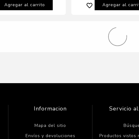
Agregar al carrito
Agregar al carri
10% OFF
asys Acondicionador
Kerasys Acondoncion
zing Cabello Fino y Debil
Perfumado Cabello Teñid
600 ml