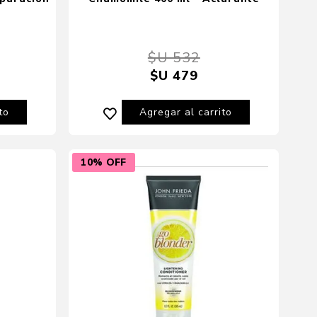
$U 532
$U 479
to
Agregar al carrito
10% OFF