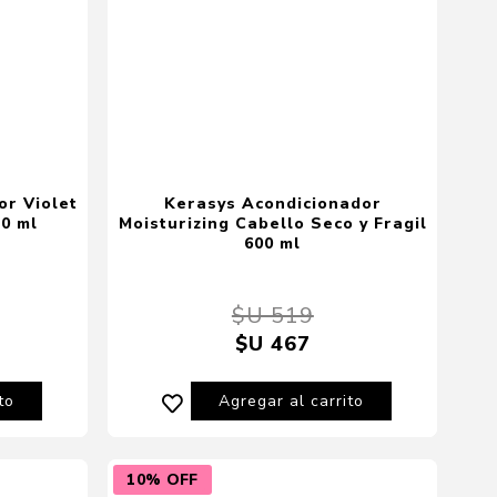
or Violet
Kerasys Acondicionador
0 ml
Moisturizing Cabello Seco y Fragil
600 ml
$U 519
$U 467
to
Agregar al carrito
10% OFF