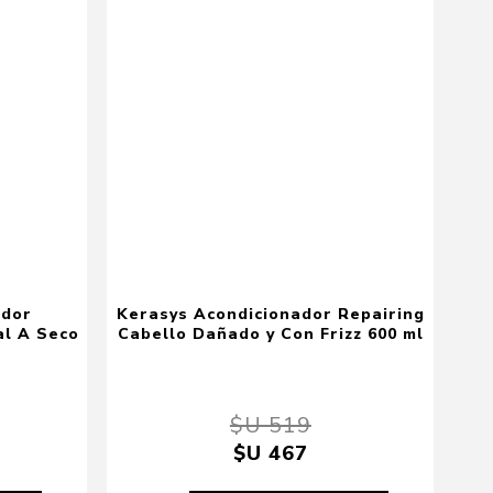
ador
Kerasys Acondicionador Repairing
l A Seco
Cabello Dañado y Con Frizz 600 ml
$U 519
$U 467