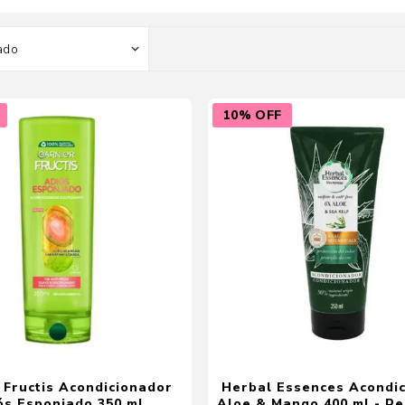
Color
Styling
sonal
Bebés
Accesorios
10% OFF
a piel
Colonias y Perfumes
sonal
Higiene
al
Accesorios
ilar
Femenina
a
 Fructis Acondicionador
Herbal Essences Acondi
ós Esponjado 350 ml
Aloe & Mango 400 ml - R