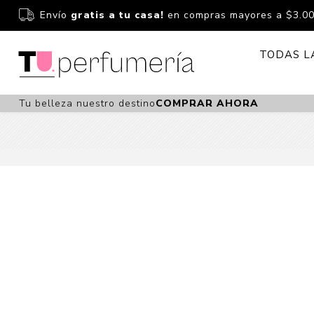
Envío
gratis a tu casa!
en compras mayores a $3.0
TODAS L
Tu belleza nuestro destino
COMPRAR AHORA
Perfume
Perfumería
Dermoc
Estuchería
Capilar 
Estucheria S
Maquilla
Fragancias S
Cuidado
Fragancias
Bebés
Niños Y Niña
Accesor
Cuidado