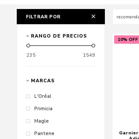
FILTRAR POR
Cuidado Per
RANGO DE PRECIOS
10% OFF
Cuidado de l
235
1549
Higiene per
Higiene Buc
Cuidado Cap
MARCAS
Protección 
L'Oréal
Incontinenci
Primicia
Magle
Garnier
Pantene
Adi