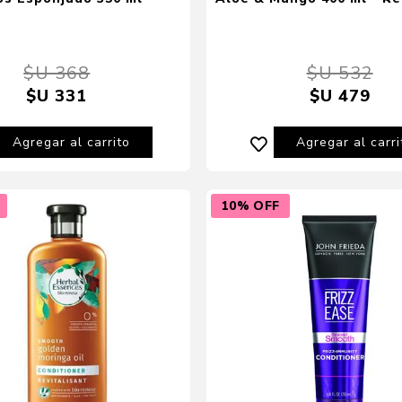
$U 368
$U 532
$U 331
$U 479
Agregar al carrito
Agregar al carri
10% OFF