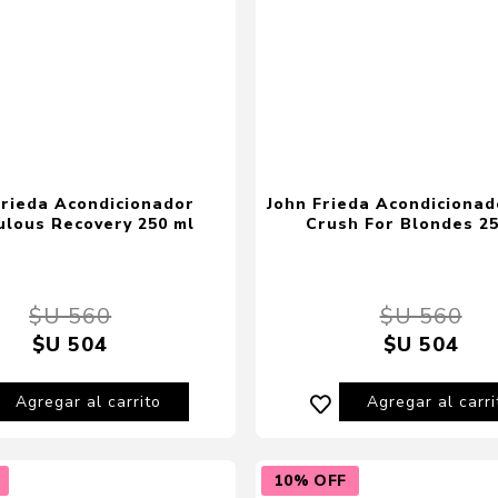
Frieda Acondicionador
John Frieda Acondicionad
ulous Recovery 250 ml
Crush For Blondes 25
$U 560
$U 560
$U 504
$U 504
Agregar al carrito
Agregar al carri
10% OFF