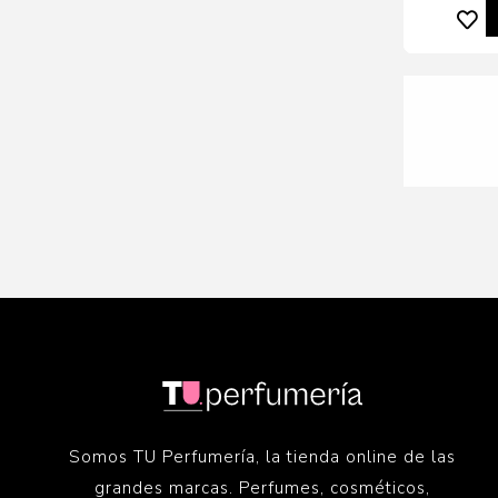
10% OFF
Ker
Revitali