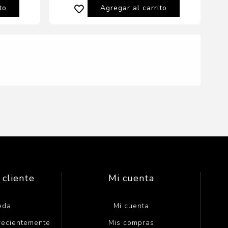
to
Agregar al carrito
10% OFF
ador
Kerasys Advanced Acondicionador
o 600 ml
Color Protect 400 ml