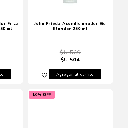
or Frizz
John Frieda Acondicionador Go
50 ml
Blonder 250 ml
$U 560
$U 504
to
Agregar al carrito
10% OFF