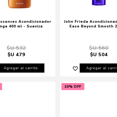
Essences Acondicionador
John Frieda Acondicionad
nga 400 ml - Suaviza
Ease Beyond Smooth 2
$U 532
$U 560
$U 479
$U 504
Agregar al carrito
Agregar al carri
10% OFF