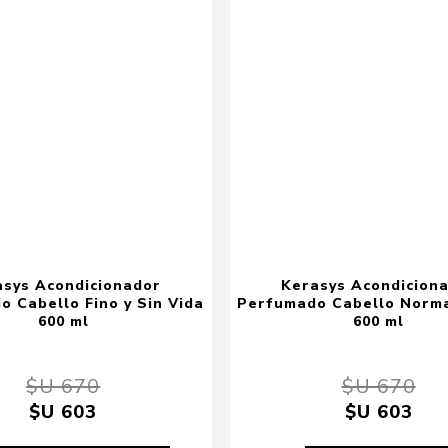
asys Acondicionador
Kerasys Acondicion
 Cabello Fino y Sin Vida
Perfumado Cabello Norma
600 ml
600 ml
$U 670
$U 670
$U 603
$U 603