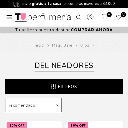
Envío
gratis a tu casa!
en compras mayores a $3.000
0
0
Tu belleza nuestro destino
COMPRAR AHORA
Inicio
Maquillaje
Ojos
DELINEADORES
FILTROS
10% OFF
10% OFF