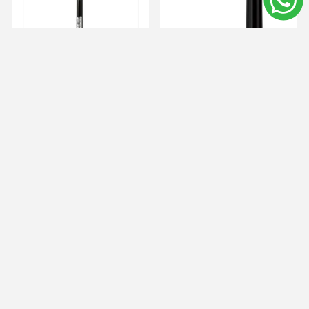
Vogue Delineador De
Vogue Delineador
Ojos En Gel 24 Horas
Liquido Resist Larga
Duracion
$U 321
$U 435
$U 289
$U 392
Agregar al carrito
Agregar al carrito