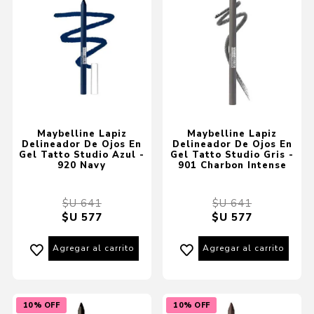
Maybelline Lapiz
Maybelline Lapiz
Delineador De Ojos En
Delineador De Ojos En
Gel Tatto Studio Azul -
Gel Tatto Studio Gris -
920 Navy
901 Charbon Intense
$U 641
$U 641
$U 577
$U 577
Agregar al carrito
Agregar al carrito
10% OFF
10% OFF