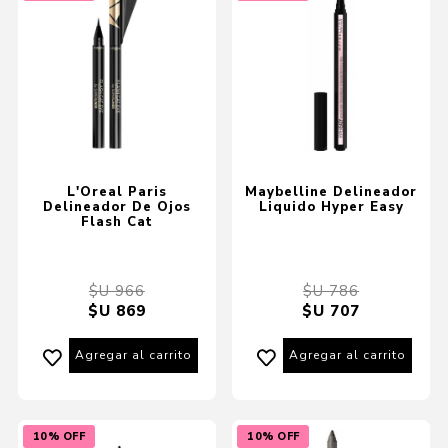
L'Oreal Paris
Maybelline Delineador
Delineador De Ojos
Liquido Hyper Easy
Flash Cat
$U 966
$U 786
$U 869
$U 707
Agregar al carrito
Agregar al carrito
10% OFF
10% OFF