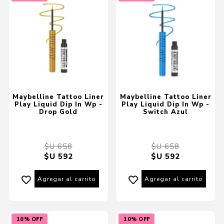
Maybelline Tattoo Liner
Maybelline Tattoo Liner
Play Liquid Dip In Wp -
Play Liquid Dip In Wp -
Drop Gold
Switch Azul
$U 658
$U 658
$U 592
$U 592
Agregar al carrito
Agregar al carrito
10% OFF
10% OFF