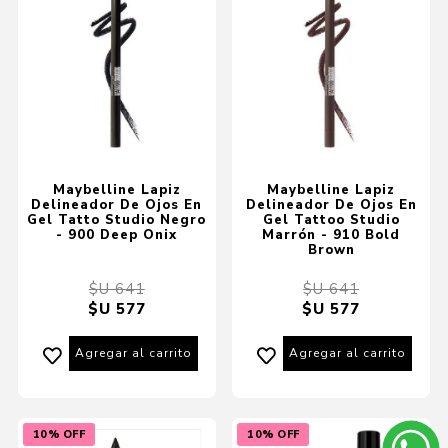
Maybelline Lapiz
Maybelline Lapiz
Delineador De Ojos En
Delineador De Ojos En
Gel Tatto Studio Negro
Gel Tattoo Studio
- 900 Deep Onix
Marrón - 910 Bold
Brown
$U 641
$U 641
$U 577
$U 577
Agregar al carrito
Agregar al carrito
10% OFF
10% OFF