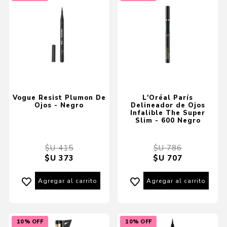
Vogue Resist Plumon De
L'Oréal París
Ojos - Negro
Delineador de Ojos
Infalible The Super
Slim - 600 Negro
$U 415
$U 786
$U 373
$U 707
Agregar al carrito
Agregar al carrito
10% OFF
10% OFF