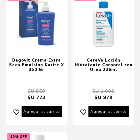
Bagovit Crema Extra
CeraVe Loción
Seca Emulsion Karite X
Hidratante Corporal con
350 Gr
Urea 236ml
$U 859
$U 1.088
$U 773
$U 979
Agregar al carrito
Agregar al carrito
10% OFF