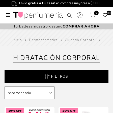
Envío
gratis a tu casa!
en compras mayores a $3.000
0
0
Tu belleza nuestro destino
COMPRAR AHORA
Inicio
Dermocosmética
Cuidado Corporal
HIDRATACIÓN CORPORAL
FILTROS
10% OFF
10% OFF