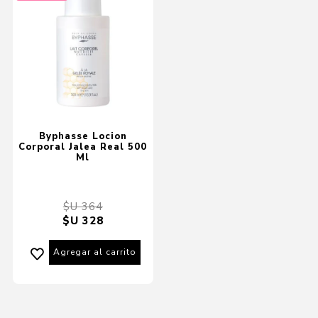
Byphasse Locion
Corporal Jalea Real 500
Ml
$U 364
$U 328
Agregar al carrito