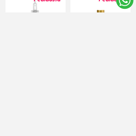
Vichy Serum Liftactiv
Isdin Isdinceutics
Specialist B3
Sérum Hialurónico
Antimanchas 30 ml
Concentrado 30 ml
$U 4.929
$U 4.707
$U 4.436
$U 4.237
Agregar al carrito
Agregar al carrito