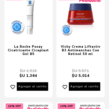
La Roche Posay
Vichy Crema Liftactiv
Cicatrizante Cicaplast
B3 Antimanchas Con
Gel B5
Retinol 50 ml
$U 1.516
$U 5.571
$U 1.364
$U 5.014
Agregar al carrito
Agregar al carrito
10% OFF
10% OFF