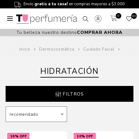
Envío
gratis a tu casa!
en compras mayores a $3.000
0
0
Tu belleza nuestro destino
COMPRAR AHORA
Inicio
Dermocosmética
Cuidado Facial
HIDRATACIÓN
FILTROS
10% OFF
10% OFF