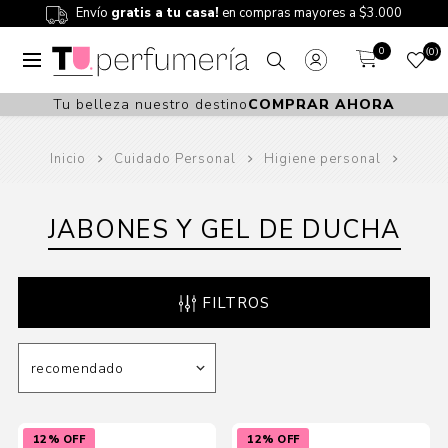
Envío
gratis a tu casa!
en compras mayores a $3.000
0
0
Tu belleza nuestro destino
COMPRAR AHORA
Inicio
Cuidado Personal
Higiene personal
JABONES Y GEL DE DUCHA
FILTROS
12% OFF
12% OFF