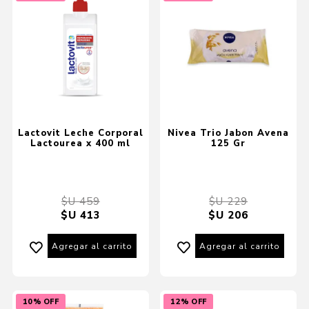
Lactovit Leche Corporal
Nivea Trio Jabon Avena
Lactourea x 400 ml
125 Gr
$U 459
$U 229
$U 413
$U 206
Agregar al carrito
Agregar al carrito
10% OFF
12% OFF