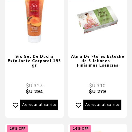
Six Gel De Ducha
Alma De Flores Estuche
Exfoliante Corporal 195
de 3 Jabones –
gr
Finísimas Esencias
$U 327
$U 310
$U 294
$U 279
Agregar al carrito
Agregar al carrito
16% OFF
16% OFF