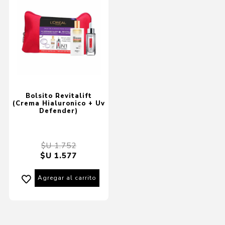
Bolsito Revitalift
(Crema Hialuronico + Uv
Defender)
$U 1.752
$U 1.577
Agregar al carrito