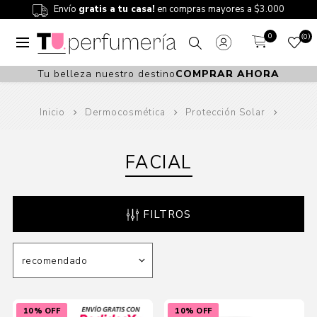
Envío
gratis a tu casa!
en compras mayores a $3.000
0
0
Tu belleza nuestro destino
COMPRAR AHORA
Inicio
Dermocosmética
Protección Solar
FACIAL
FILTROS
10% OFF
10% OFF