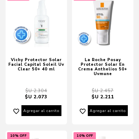
Vichy Protector Solar
La Roche Posay
Facial Capital Soleil Uv
Protector Solar En
Clear 50+ 40 ml
Crema Anthelios 50+
Uvmune
$U 2.304
$U 2.457
$U 2.073
$U 2.211
Agregar al carrito
Agregar al carrito
10% OFF
10% OFF