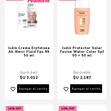
Isdin Crema Eryfotona
Isdin Protector Solar
Ak-Nmsc Fluid Fps 99
Fusion Water Color Spf
50 ml
50 + 50 ml
$U 3.347
$U 2.430
$U 3.012
$U 2.187
Agregar al carrito
Agregar al carrito
10% OFF
10% OFF