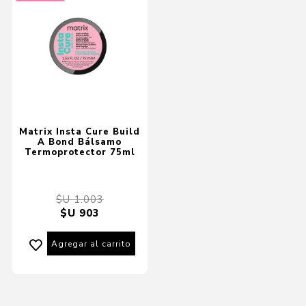
Matrix Insta Cure Build
A Bond Bálsamo
Termoprotector 75ml
$U 1.003
$U 903
Agregar al carrito