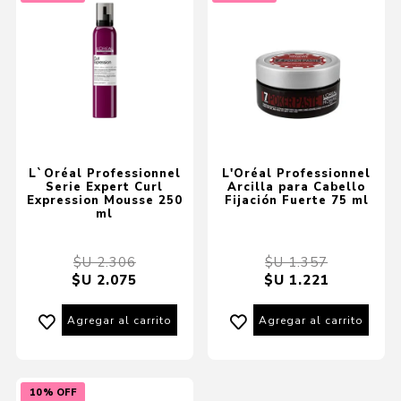
L`Oréal Professionnel
L'Oréal Professionnel
Serie Expert Curl
Arcilla para Cabello
Expression Mousse 250
Fijación Fuerte 75 ml
ml
$U 2.306
$U 1.357
$U 2.075
$U 1.221
Agregar al carrito
Agregar al carrito
10% OFF