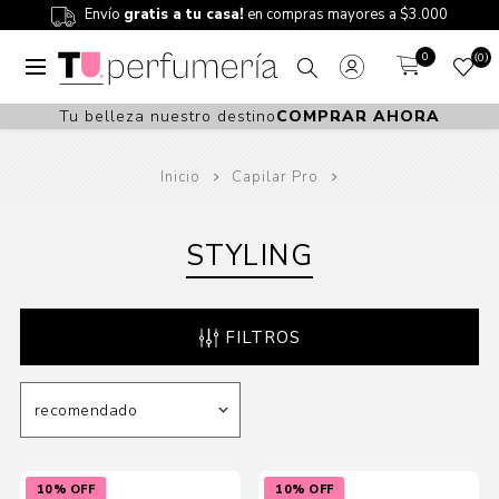
Envío
gratis a tu casa!
en compras mayores a $3.000
0
0
Tu belleza nuestro destino
COMPRAR AHORA
Inicio
Capilar Pro
STYLING
FILTROS
10% OFF
10% OFF