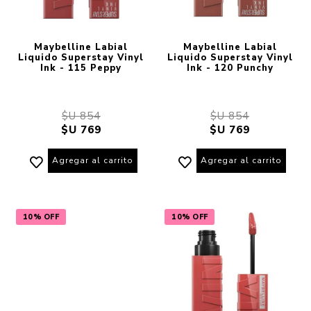
Maybelline Labial
Maybelline Labial
Liquido Superstay Vinyl
Liquido Superstay Vinyl
Ink - 115 Peppy
Ink - 120 Punchy
$U 854
$U 854
$U 769
$U 769
Agregar al carrito
Agregar al carrito
10% OFF
10% OFF