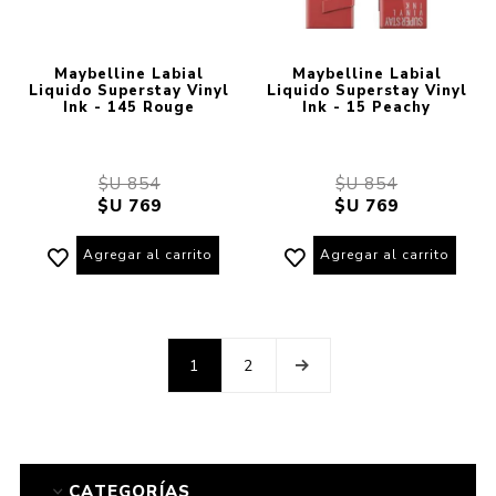
Maybelline Labial
Maybelline Labial
Liquido Superstay Vinyl
Liquido Superstay Vinyl
Ink - 145 Rouge
Ink - 15 Peachy
$U 854
$U 854
$U 769
$U 769
Agregar al carrito
Agregar al carrito
1
2
CATEGORÍAS