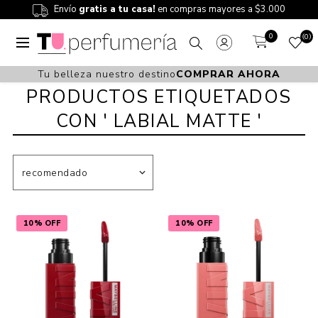
Envío
gratis a tu casa!
en compras mayores a $3.000
0
0
Tu belleza nuestro destino
COMPRAR AHORA
PRODUCTOS ETIQUETADOS
CON ' LABIAL MATTE '
10% OFF
10% OFF