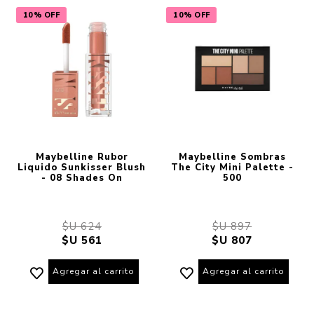
10% OFF
10% OFF
Maybelline Rubor
Maybelline Sombras
Liquido Sunkisser Blush
The City Mini Palette -
- 08 Shades On
500
$U 624
$U 897
$U 561
$U 807
Agregar al carrito
Agregar al carrito