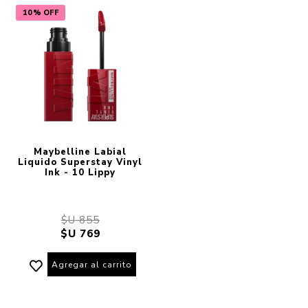
10% OFF
Maybelline Labial
Liquido Superstay Vinyl
Ink - 10 Lippy
$U 855
$U 769
Agregar al carrito