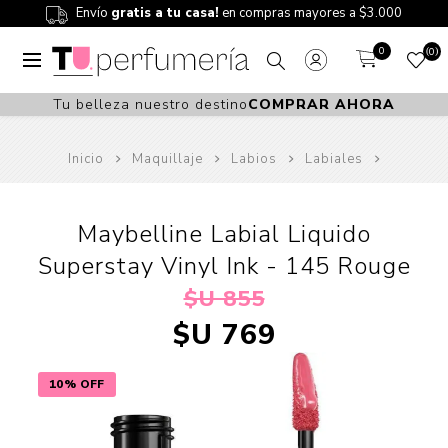
Envío
gratis a tu casa!
en compras mayores a $3.000
0
0
Tu belleza nuestro destino
COMPRAR AHORA
Inicio
Maquillaje
Labios
Labiales
Maybelline Labial Liquido
Superstay Vinyl Ink - 145 Rouge
$U 855
$U 769
10% OFF