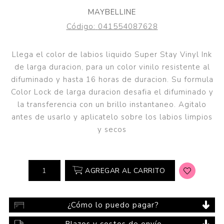
MAYBELLINE
Código:
041554087628
Llega el color de labios liquido Super Stay Vinyl Ink
de larga duracion, para un color vinilo resistente al
difuminado y hasta 16 horas de duracion. Su formula
Color Lock de larga duracion desafia el difuminado y
la transferencia con un brillo instantaneo. Agitalo
antes de usarlo y aplicatelo sobre los labios limpios
y secos
AGREGAR AL CARRITO
¿Cómo lo puedo pagar?
Plazos y costos de envío