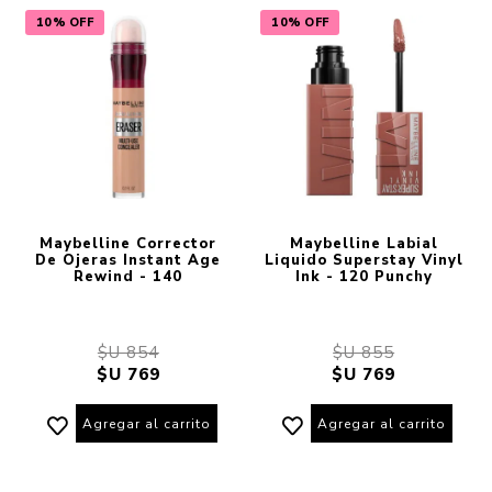
10% OFF
10% OFF
Maybelline Corrector
Maybelline Labial
De Ojeras Instant Age
Liquido Superstay Vinyl
Rewind - 140
Ink - 120 Punchy
$U 854
$U 855
$U 769
$U 769
Agregar al carrito
Agregar al carrito