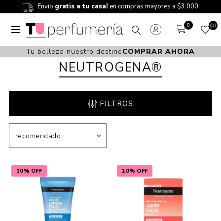
Envío
gratis a tu casa!
en compras mayores a $3.000
0
0
Tu belleza nuestro destino
COMPRAR AHORA
NEUTROGENA®
FILTROS
10% OFF
10% OFF