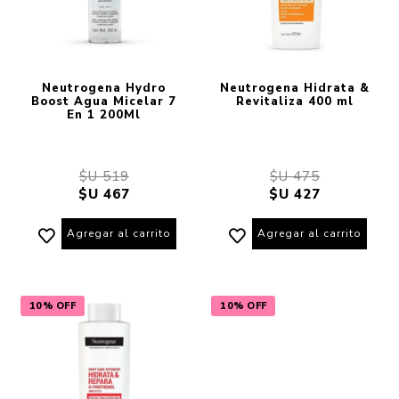
Neutrogena Hydro
Neutrogena Hidrata &
Boost Agua Micelar 7
Revitaliza 400 ml
En 1 200Ml
$U 519
$U 475
$U 467
$U 427
Agregar al carrito
Agregar al carrito
10% OFF
10% OFF