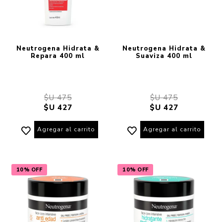
Neutrogena Hidrata &
Neutrogena Hidrata &
Repara 400 ml
Suaviza 400 ml
$U 475
$U 475
$U 427
$U 427
Agregar al carrito
Agregar al carrito
10% OFF
10% OFF