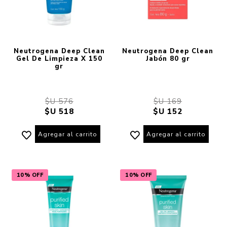
Neutrogena Deep Clean
Neutrogena Deep Clean
Gel De Limpieza X 150
Jabón 80 gr
gr
$U 576
$U 169
$U 518
$U 152
Agregar al carrito
Agregar al carrito
10% OFF
10% OFF