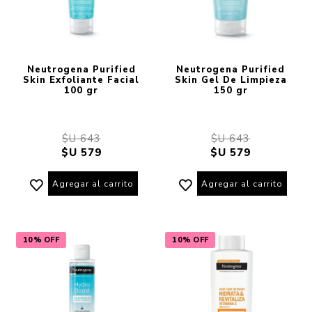
Neutrogena Purified
Neutrogena Purified
Skin Exfoliante Facial
Skin Gel De Limpieza
100 gr
150 gr
$U 643
$U 643
$U 579
$U 579
Agregar al carrito
Agregar al carrito
10% OFF
10% OFF