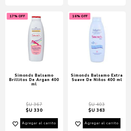
17% OFF
16% OFF
Simonds Balsamo
Simonds Balsamo Extra
Brillitos De Argan 400
Suave De Niños 400 ml
ml
$U 367
$U 403
$U 330
$U 363
Agregar al carrito
Agregar al carrito