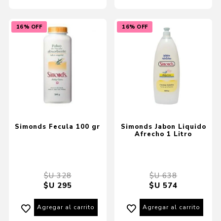
16% OFF
16% OFF
Simonds Fecula 100 gr
Simonds Jabon Liquido
Afrecho 1 Litro
$U 328
$U 638
$U 295
$U 574
Agregar al carrito
Agregar al carrito