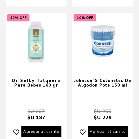
10% OFF
10% OFF
Dr.Selby Talquera
Johnson´S Cotonetes De
Para Bebes 160 gr
Algodon Pote 150 ml
$U 207
$U 255
$U 187
$U 229
Agregar al carrito
Agregar al carrito