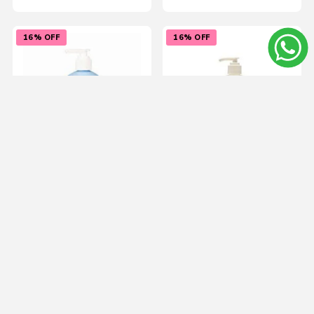
16% OFF
16% OFF
Simonds Jabon Liquido
Simonds Jabon Liquido
con Valvula 340 ml -
con Valvula Afrecho 340
Celeste
ml- Blanco
$U 384
$U 384
$U 346
$U 346
Agregar al carrito
Agregar al carrito