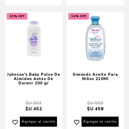
10% OFF
16% OFF
Johnson's Baby Polvo De
Simonds Aceite Para
Almidon Antes De
Niños 210Ml
Dormir 200 gr
$U 503
$U 509
$U 452
$U 458
Agregar al carrito
Agregar al carrito