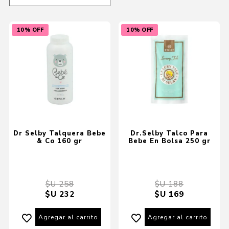
10% OFF
10% OFF
Dr Selby Talquera Bebe
Dr.Selby Talco Para
& Co 160 gr
Bebe En Bolsa 250 gr
$U 258
$U 188
$U 232
$U 169
Agregar al carrito
Agregar al carrito