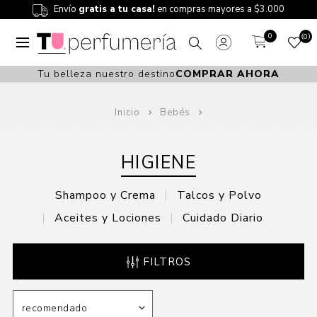
Envío
gratis a tu casa!
en compras mayores a $3.000
0
0
Tu belleza nuestro destino
COMPRAR AHORA
Inicio
Bebés
HIGIENE
Shampoo y Crema
Talcos y Polvo
Aceites y Lociones
Cuidado Diario
FILTROS