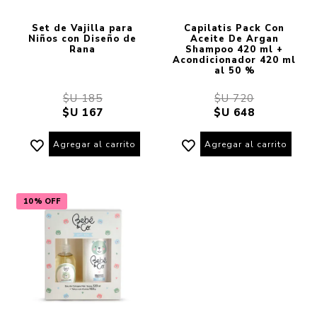
Set de Vajilla para
Capilatis Pack Con
Niños con Diseño de
Aceite De Argan
Rana
Shampoo 420 ml +
Acondicionador 420 ml
al 50 %
$U 185
$U 720
$U 167
$U 648
Agregar al carrito
Agregar al carrito
10% OFF