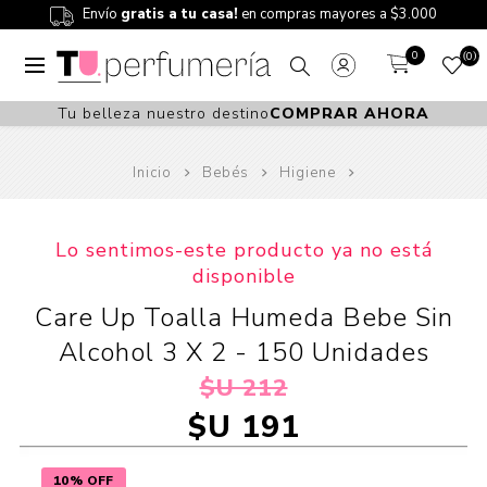
Envío
gratis a tu casa!
en compras mayores a $3.000
0
0
Tu belleza nuestro destino
COMPRAR AHORA
Inicio
Bebés
Higiene
Lo sentimos-este producto ya no está
disponible
Care Up Toalla Humeda Bebe Sin
Alcohol 3 X 2 - 150 Unidades
$U 212
$U 191
10% OFF