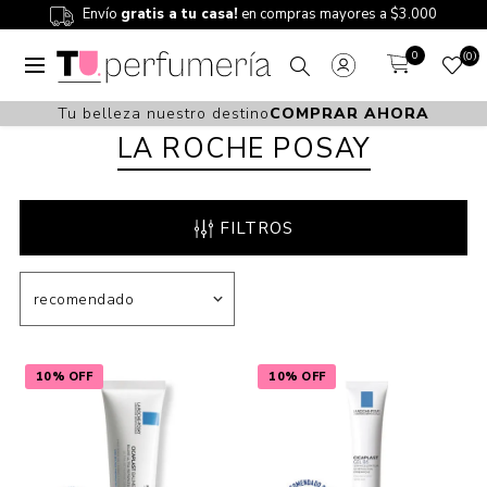
Envío
gratis a tu casa!
en compras mayores a $3.000
0
0
Tu belleza nuestro destino
COMPRAR AHORA
LA ROCHE POSAY
FILTROS
10% OFF
10% OFF