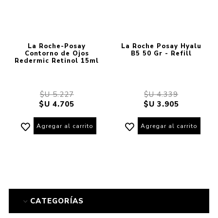
La Roche-Posay
La Roche Posay Hyalu
Contorno de Ojos
B5 50 Gr - Refill
Redermic Retinol 15ml
$U 5.227
$U 4.339
$U 4.705
$U 3.905
Agregar al carrito
Agregar al carrito
CATEGORÍAS