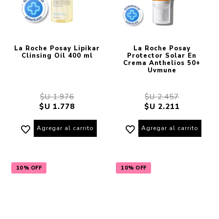
La Roche Posay Lipikar
La Roche Posay
Clinsing Oil 400 ml
Protector Solar En
Crema Anthelios 50+
Uvmune
$U 1.976
$U 2.457
$U 1.778
$U 2.211
Agregar al carrito
Agregar al carrito
10% OFF
10% OFF