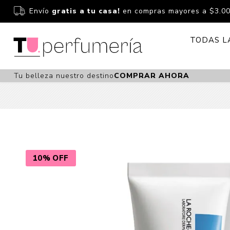
Envío
gratis a tu casa!
en compras mayores a $3.0
TODAS L
Tu belleza nuestro destino
COMPRAR AHORA
Perfume
Perfumería
Dermoc
Estuchería
Capilar 
Estucheria S
Maquilla
Fragancias S
Cuidado
10% OFF
Fragancias
Bebés
Niños Y Niña
Accesor
Cuidado