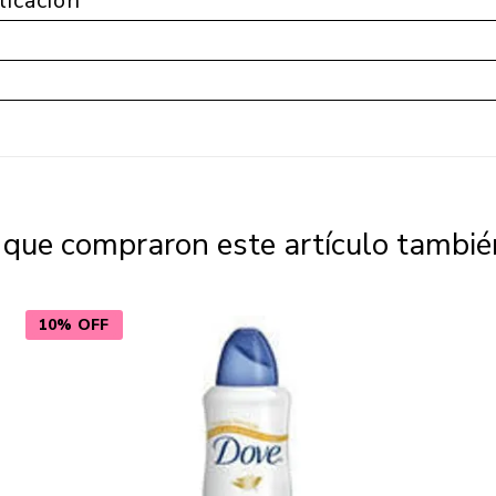
licación
s que compraron este artículo tambi
10% OFF