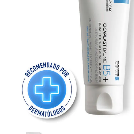
Cuidado Per
Cuidado de l
Higiene per
Higiene Buc
Cuidado Cap
Protección 
Incontinenci