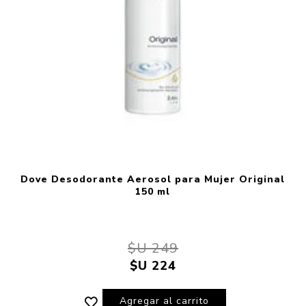
Dove Desodorante Aerosol para Mujer Original
150 ml
$U 249
$U 224
Agregar al carrito