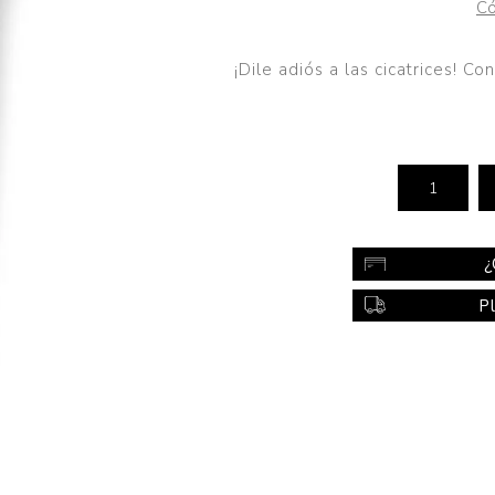
Có
Color
Styling
¡Dile adiós a las cicatrices! C
sonal
Bebés
Accesorios
a piel
Colonias y Perfumes
sonal
Higiene
al
Accesorios
¿
ilar
P
Femenina
a