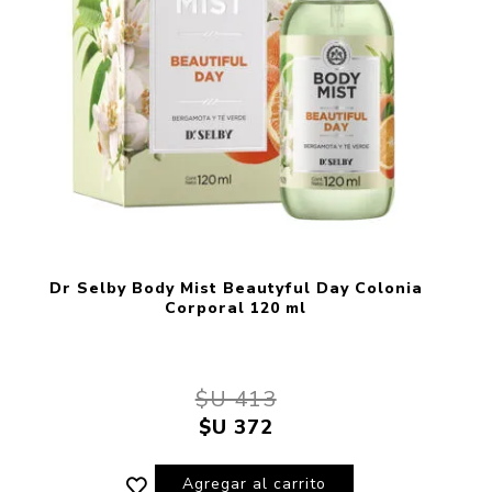
Dr Selby Body Mist Beautyful Day Colonia
Corporal 120 ml
$U 413
$U 372
Agregar al carrito