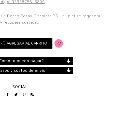
digo:
3337875816809
on La Roche Posay Cicaplast B5+, tu piel se regenera
y recupera suavidad.
Cuidado del Hogar
AGREGAR AL CARRITO
Cómo lo puedo pagar?
lazos y costos de envío
SOCIAL