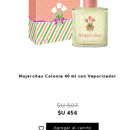
Mujercitas Colonia 40 ml con Vaporizador
$U 507
$U 456
Agregar al carrito