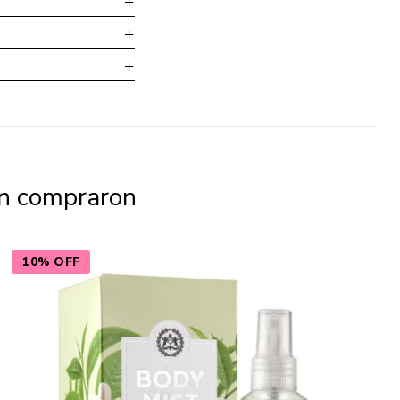
én compraron
10% OFF