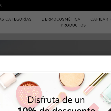
00
AS CATEGORÍAS
DERMOCOSMÉTICA
CAPILAR 
PRODUCTOS
ría
Estuchería
Limpiadores Faciales
Shampoos
Rostro
Cuidado de la piel
Colonias y Perfumes
De M
De M
Perf
Perf
Anti
Facia
Higie
Sham
Base
Deli
Deli
Deli
Cuer
Deso
Pasta
Sha
Tamp
Sham
Peine
Homb
Homb
Dermocosmética
Capilar Pro
osmética
Estucheria Selectiva
Cuidado Facial
Acondicionadores
Ojos
Higiene personal
Higiene
De H
De H
Acne
Corpo
Hidra
Acon
Rubo
Másc
Labia
Másc
Rost
Afei
Cepil
Acon
Toall
Talco
Chup
Perf
Perf
Limpiadores Faciales
Shampoos
Pro
Fragancias
Protección Solar
Serums y
Labios
Higiene Bucal
Accesorios
Hidra
Trat
Trat
Corre
Somb
Brill
Mano
Jabon
Hilos
Pack
Jabon
Aceit
Mama
Selectivas
Tratamientos
duch
Sorbi
electiva
Cuidado Facial
Acondicionador
je
Cuidado Corporal
Cejas
Cuidado Capilar
Ojos 
Mano
Polv
Exfol
Enju
Masca
Cuida
Fragancias
Anti Caída
Rost
Depil
Trat
Otro
electivas
Protección Solar
Serums y
 Personal
Cuidado Capilar
Desmaquillantes
Protección Femenina
Ilumi
Vario
Tratamientos
Niños Y Niñas
Nutrición
Sola
Talco
Molde
Cuidado Corporal
Fijadores y Primers
Incontinencia
Anti Caída
Reparación
Vario
Color
s
Cuidado Capilar
ios
Accesorios
Nutrición
Color
Acce
 del Hogar
Reparación
Styling