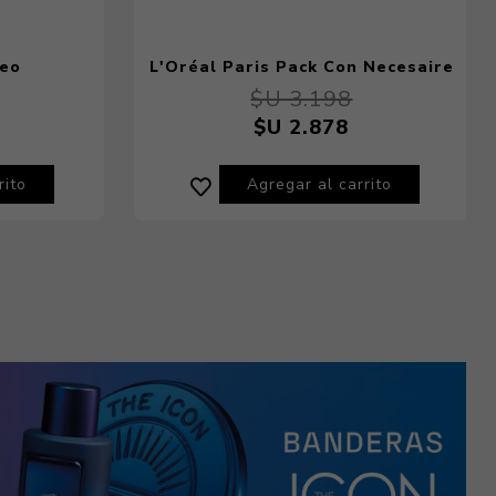
leo
L'Oréal Paris Pack Con Necesaire
 100 ml
Glycolic-Bright Serum 30 ml +
$U 3.198
Crema de Dia + Crema de Noche
$U 2.878
rito
Agregar al carrito