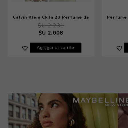
Calvin Klein Ck In 2U Perfume de
Perfume 
Mujer 100 Ml
$U 2.231
$U 2.008
Agregar al carrito