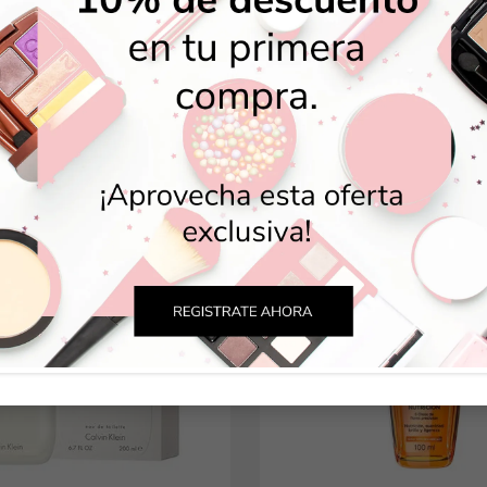
Color
Styling
sonal
Bebés
BEST SELLERS
Accesorios
a piel
Colonias y Perfumes
sonal
Higiene
10% OFF
al
Accesorios
ilar
Femenina
a