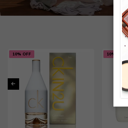
Cuidado Per
Cuidado de l
Higiene per
10% OFF
10% OFF
Higiene Buc
Cuidado Cap
Protección 
Incontinenci