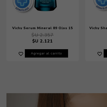
Vichy Serum Mineral 89 Ojos 15
Vichy Sh
ml
Cab
$U 2.357
$U 2.121
Agregar al carrito