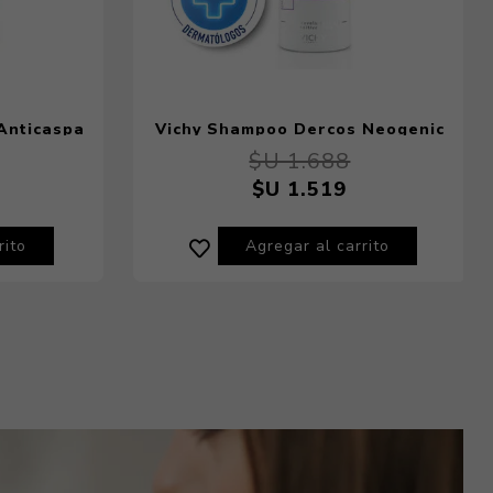
Anticaspa
Vichy Shampoo Dercos Neogenic
 ml
200 ml
$U 1.688
$U 1.519
rito
Agregar al carrito