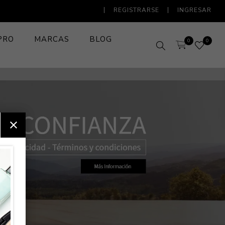
REGISTRARSE
INGRESAR
PRO
MARCAS
BLOG
0
0
ujer
ujer
umes De
umes De
-Edad
l
ne Corporal
poos
s
neadores
neadores
neadores
po
dorantes
 de Dientes
mpoo
ones
poo y Crema
s y Cepillos
Uñas
Peines y Cepillos
Cu
re
re
Maquillaje
ombre
ombre
ral
tación Corporal
dicionadores
r
aras De Pestaña
les
aras de Ceja
ro
tado
los Dentales
dicionador
itas
s y Polvo
etes
umes De Mujer
umes De Mujer
Rostro
tación
amientos
amientos
ctores
ras
o Labial
s
es y Gel de
 Dentales
s
es Intimos
es y Lociones
deras y
a
tos
es
Ojos
y Labios
s y Pies
o Compacto
iantes de
agues Bucales
rilla y
do Diario
ro y Cuerpo
ación
amiento
s
Labios
nadores
s
res
s
ado y Estilo
Cejas
s
ación
Desmaquillantes
sorios
Fijadores y Primers
Accesorios