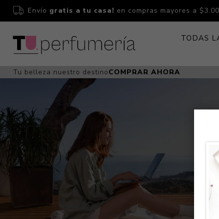
Envío
gratis a tu casa!
en compras mayores a $3.0
TODAS L
Tu belleza nuestro destino
COMPRAR AHORA
Perfume
Perfumería
Dermoc
Estuchería
Capilar 
Estucheria S
Maquilla
Fragancias S
Cuidado
Fragancias
Bebés
Niños Y Niña
Accesor
Cuidado