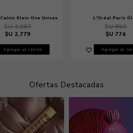
Calvin Klein One Unisex
L'Oréal Paris Ó
Edt 200 ml
Extraordinario Elvive
$U 3.087
$U 860
$U 2.779
$U 774
Agregar al carrito
Agregar al car
Ofertas Destacadas