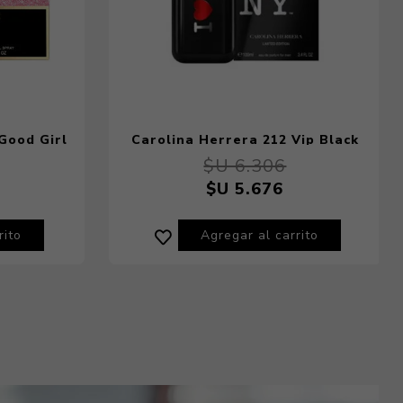
Good Girl
Carolina Herrera 212 Vip Black
r 30 ml
ILNY Perfume de Hombre 100 ml
$U 6.306
$U 5.676
rito
Agregar al carrito