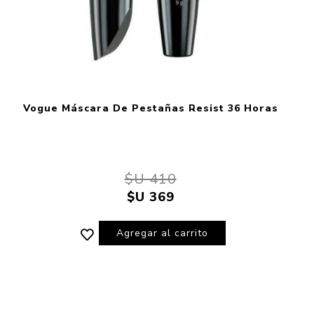
Vogue Máscara De Pestañas Resist 36 Horas
$U 410
$U 369
Agregar al carrito