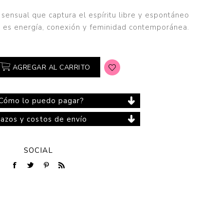
y sensual que captura el espíritu libre y espontáneo
 es energía, conexión y feminidad contemporánea.
Cuidado del Hogar
AGREGAR AL CARRITO
Cómo lo puedo pagar?
lazos y costos de envío
SOCIAL