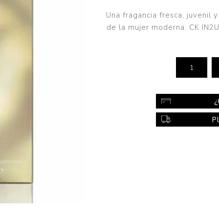
Color
Una fragancia fresca, juvenil 
Styling
de la mujer moderna. CK IN2U
sonal
Bebés
Accesorios
a piel
Colonias y Perfumes
sonal
Higiene
¿
al
Accesorios
P
ilar
Femenina
a