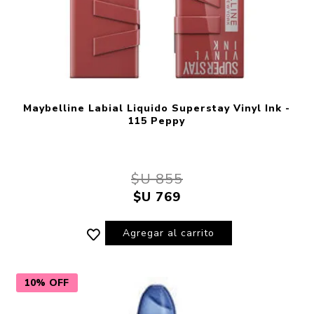
Maybelline Labial Liquido Superstay Vinyl Ink -
115 Peppy
$U 855
$U 769
Agregar al carrito
10% OFF