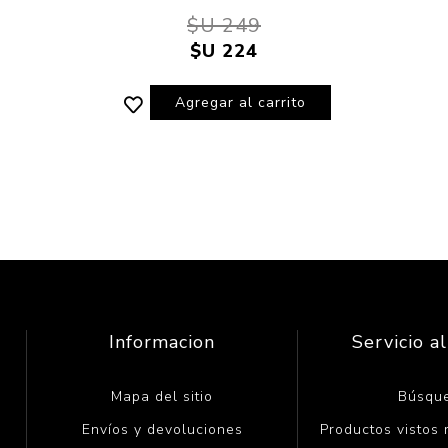
$U 249
$U 224
Agregar al carrito
Informacion
Servicio al
Mapa del sitio
Búsqu
Envíos y devoluciones
Productos vistos