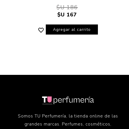
$U 186
$U 167
Agregar al carrito
Somos TU Perfumería, la tienda online de las
grandes marcas. Perfumes, cosméticos,