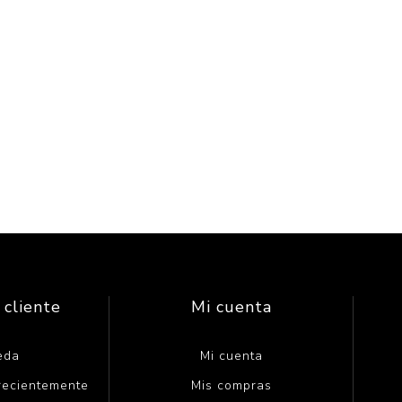
 cliente
Mi cuenta
eda
Mi cuenta
 recientemente
Mis compras