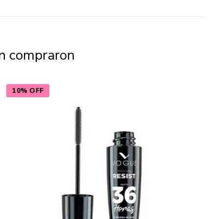
én compraron
10% OFF