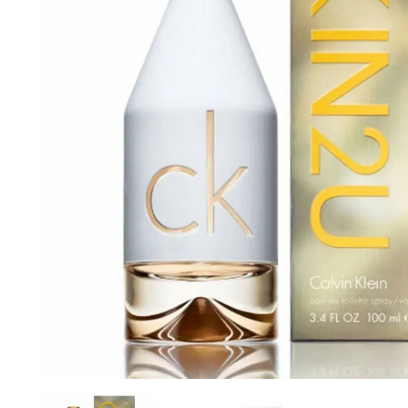
Cuidado Per
Cuidado de l
Higiene per
Higiene Buc
Cuidado Cap
Protección 
Incontinenci