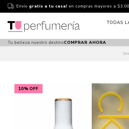
Envío
gratis a tu casa!
en compras mayores a $3.0
TODAS L
Tu belleza nuestro destino
COMPRAR AHORA
Perfume
Perfumería
Ini
Dermoc
Estuchería
Capilar 
Estucheria S
Maquilla
Fragancias S
Cuidado
10% OFF
Fragancias
Bebés
Niños Y Niña
Accesor
Cuidado