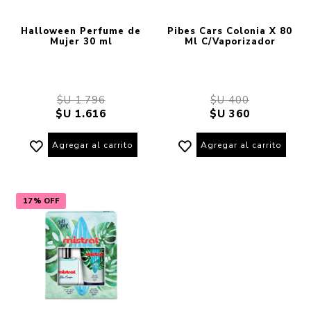
Halloween Perfume de
Pibes Cars Colonia X 80
Mujer 30 ml
Ml C/Vaporizador
$U 1.796
$U 400
$U 1.616
$U 360
Agregar al carrito
Agregar al carrito
17% OFF