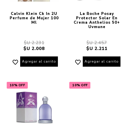
Calvin Klein Ck In 2U
La Roche Posay
Perfume de Mujer 100
Protector Solar En
Ml
Crema Anthelios 50+
Uvmune
$U 2.231
$U 2.457
$U 2.008
$U 2.211
Agregar al carrito
Agregar al carrito
10% OFF
10% OFF