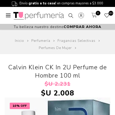
Envío
gratis a tu casa!
en compras mayores a $3.000
0
0
Tu belleza nuestro destino
COMPRAR AHORA
Inicio
Perfumería
Fragancias Selectivas
Perfumes De Mujer
Calvin Klein CK In 2U Perfume de
Hombre 100 ml
$U 2.231
$U 2.008
10% OFF