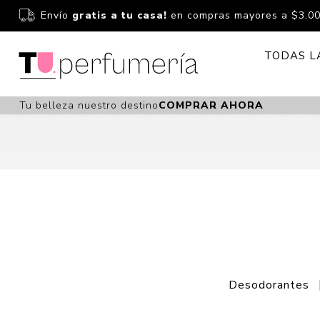
Envío
gratis a tu casa!
en compras mayores a $3.0
TODAS L
Tu belleza nuestro destino
COMPRAR AHORA
Perfume
Perfumería
Dermoc
Estuchería
Capilar 
Estucheria S
Maquilla
Fragancias S
Cuidado
Fragancias
Bebés
Niños Y Niña
Accesor
Desodorantes
Cuidado