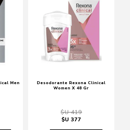
ical Men
Desodorante Rexona Clinical
Women X 48 Gr
$U 419
$U 377