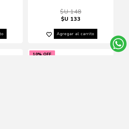
$U 148
$U 133
to
Agregar al carrito
10% OFF