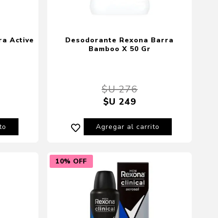
a Active
Desodorante Rexona Barra
Bamboo X 50 Gr
$U 276
$U 249
to
Agregar al carrito
10% OFF