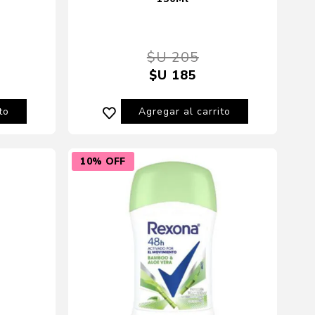
$U 205
$U 185
to
Agregar al carrito
10% OFF