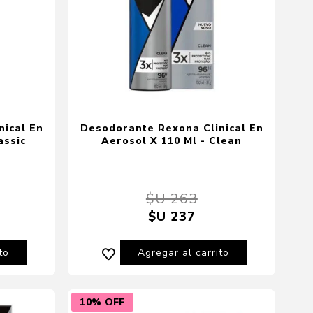
nical En
Desodorante Rexona Clinical En
assic
Aerosol X 110 Ml - Clean
$U 263
$U 237
to
Agregar al carrito
10% OFF