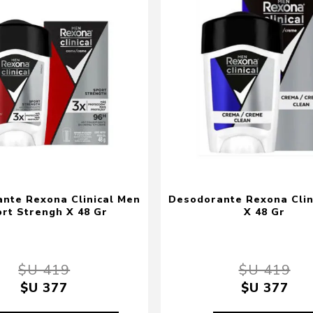
nte Rexona Clinical Men
Desodorante Rexona Clin
rt Strengh X 48 Gr
X 48 Gr
$U 419
$U 419
$U 377
$U 377