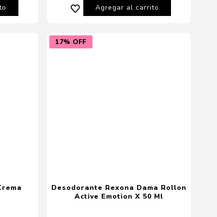
to
Agregar al carrito
17% OFF
Crema
Desodorante Rexona Dama Rollon
Active Emotion X 50 Ml