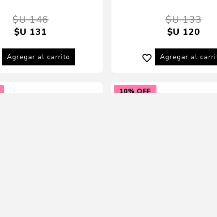
$U 146
$U 133
$U 131
$U 120
Agregar al carrito
Agregar al carri
10% OFF