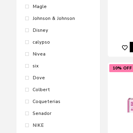
Magle
Johnson & Johnson
Disney
calypso
Nivea
six
10% OFF
Dove
Colbert
Coqueterias
Senador
NIKE