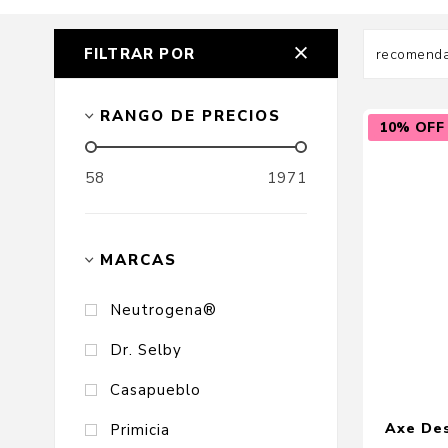
FILTRAR POR
Cuidado Per
RANGO DE PRECIOS
10% OFF
Cuidado de l
58
1971
Higiene per
Higiene Buc
Cuidado Cap
MARCAS
Protección 
Neutrogena®
Incontinenci
Dr. Selby
Casapueblo
Axe De
Primicia