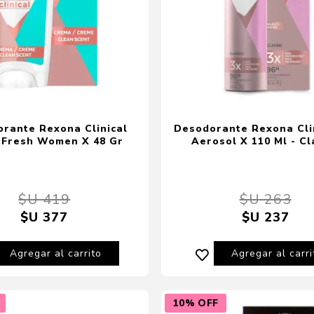
rante Rexona Clinical
Desodorante Rexona Cli
 Fresh Women X 48 Gr
Aerosol X 110 Ml - Cl
$U 419
$U 263
$U 377
$U 237
Agregar al carrito
Agregar al carri
10% OFF