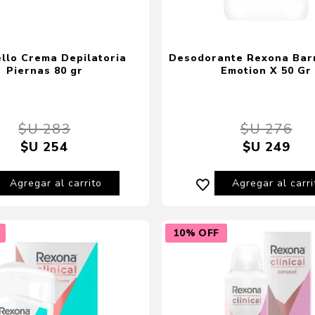
llo Crema Depilatoria
Desodorante Rexona Barr
Piernas 80 gr
Emotion X 50 Gr
$U 283
$U 276
$U 254
$U 249
Agregar al carrito
Agregar al carri
10% OFF