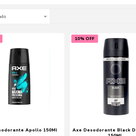
Color
Styling
sonal
Bebés
Accesorios
10% OFF
a piel
Colonias y Perfumes
sonal
Higiene
al
Accesorios
ilar
Femenina
a
sodorante Apollo 150Ml
Axe Desodorante Black D
150Ml