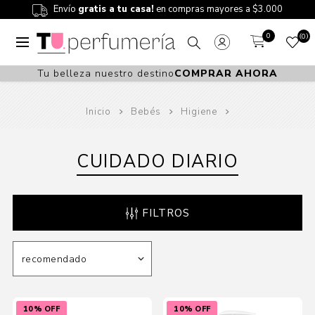
Envío
gratis a tu casa!
en compras mayores a $3.000
0
0
Tu belleza nuestro destino
COMPRAR AHORA
Inicio
Bebés
Higiene
CUIDADO DIARIO
FILTROS
10% OFF
10% OFF