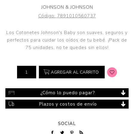
JOHNSON & JOHNSON
Código:
7891010560737
Los Cotonetes Johnson's Baby son suaves, seguros y
perfectos para cuidar los oídos de tu bebé. ¡Pack de
75 unidades, no te quedes sin ellos!
AGREGAR AL CARRITO
¿Cómo lo puedo pagar?
Plazos y costos de envío
SOCIAL