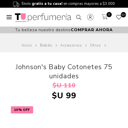
Envío
gratis a tu casa!
en compras mayores a $3.000
0
0
Tu belleza nuestro destino
COMPRAR AHORA
Inicio
Bebés
Accesorios
Otros
Johnson's Baby Cotonetes 75
unidades
$U 110
$U 99
10% OFF