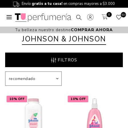
Envío
gratis a tu casa!
en compras mayores a $3.000
0
0
Tu belleza nuestro destino
COMPRAR AHORA
JOHNSON & JOHNSON
FILTROS
10% OFF
10% OFF