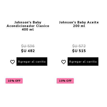
Johnson's Baby
Johnson's Baby Aceite
Acondicionador Clasico
200 ml
400 ml
$U 536
$U 572
$U 482
$U 515
Agregar al carrito
Agregar al carrito
10% OFF
10% OFF