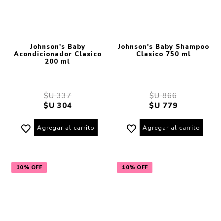
Johnson's Baby
Johnson's Baby Shampoo
Acondicionador Clasico
Clasico 750 ml
200 ml
$U 337
$U 866
$U 304
$U 779
Agregar al carrito
Agregar al carrito
10% OFF
10% OFF