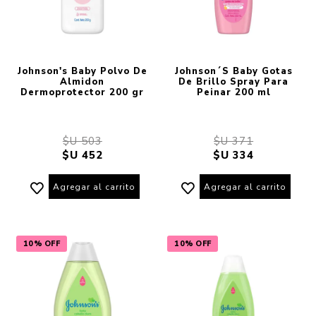
Johnson's Baby Polvo De
Johnson´S Baby Gotas
Almidon
De Brillo Spray Para
Dermoprotector 200 gr
Peinar 200 ml
$U 503
$U 371
$U 452
$U 334
Agregar al carrito
Agregar al carrito
10% OFF
10% OFF