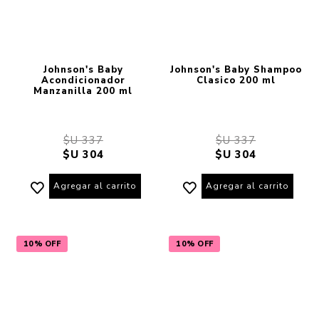
Johnson's Baby
Johnson's Baby Shampoo
Acondicionador
Clasico 200 ml
Manzanilla 200 ml
$U 337
$U 337
$U 304
$U 304
Agregar al carrito
Agregar al carrito
10% OFF
10% OFF