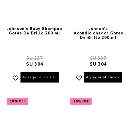
Johnson's Baby Shampoo
Johnon's
Gotas De Brillo 200 ml
Acondicionador Gotas
De Brillo 200 ml
$U 337
$U 337
$U 304
$U 304
Agregar al carrito
Agregar al carrito
10% OFF
10% OFF