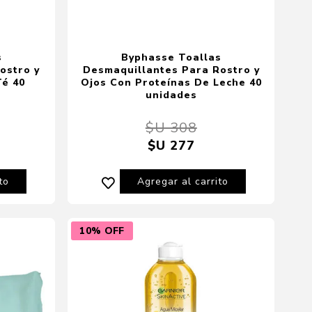
s
Byphasse Toallas
ostro y
Desmaquillantes Para Rostro y
Té 40
Ojos Con Proteínas De Leche 40
unidades
$U 308
$U 277
to
Agregar al carrito
10% OFF