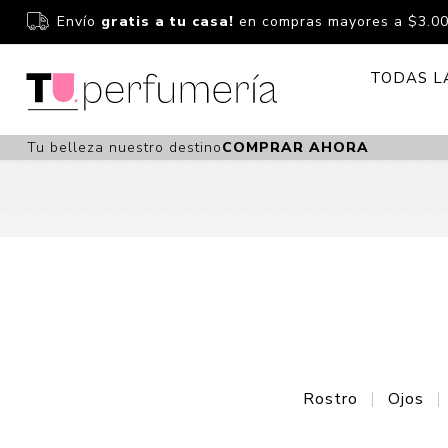
Envío
gratis a tu casa!
en compras mayores a $3.0
TODAS L
Tu belleza nuestro destino
COMPRAR AHORA
Perfume
Perfumería
Dermoc
Estuchería
Capilar 
Estucheria S
Maquilla
Fragancias S
Cuidado
Fragancias
Bebés
Niños Y Niña
Accesor
Rostro
Ojos
Cuidado