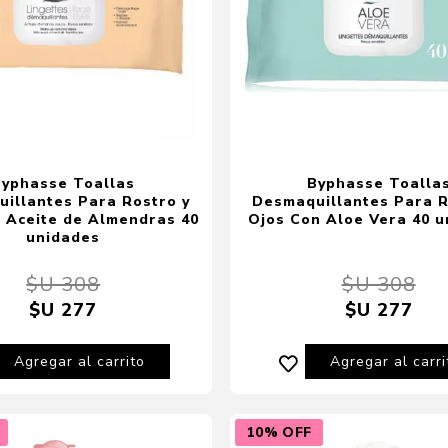
Byphasse Toallas
Byphasse Toalla
illantes Para Rostro y
Desmaquillantes Para R
 Aceite de Almendras 40
Ojos Con Aloe Vera 40 
unidades
$U 308
$U 308
$U 277
$U 277
Agregar al carrito
Agregar al carri
10% OFF