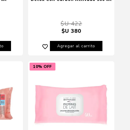
$U 422
$U 380
to
Agregar al carrito
10% OFF