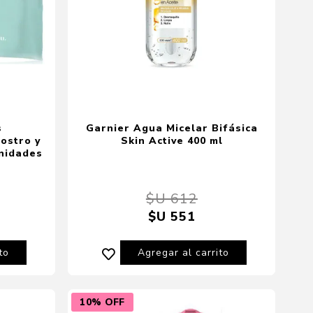
s
Garnier Agua Micelar Bifásica
ostro y
Skin Active 400 ml
unidades
$U 612
$U 551
to
Agregar al carrito
10% OFF