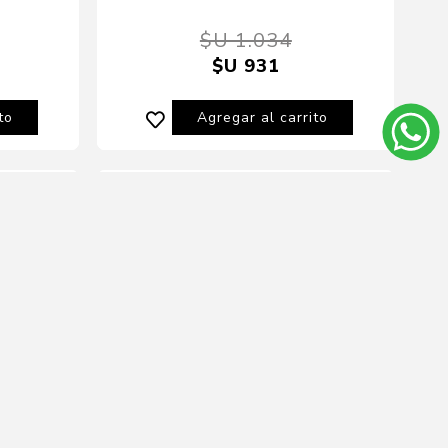
$U 1.034
$U 931
to
Agregar al carrito
10% OFF