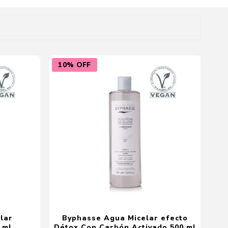
Cuidado del Hogar
10% OFF
lar
Byphasse Agua Micelar efecto
 ml
Détox Con Carbón Activado 500 ml