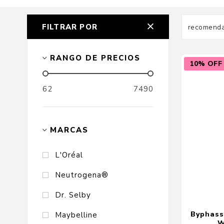
FILTRAR POR
Cuidado Per
RANGO DE PRECIOS
10% OFF
Cuidado de l
62
7490
Higiene per
Higiene Buc
Cuidado Cap
MARCAS
Protección 
L'Oréal
Incontinenci
Neutrogena®
Dr. Selby
Byphass
Maybelline
W