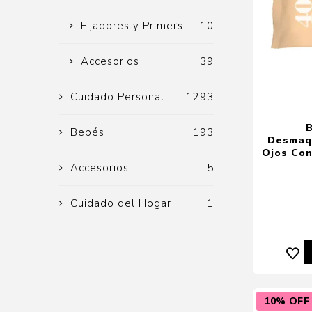
Fijadores y Primers
10
Accesorios
39
Cuidado Personal
1293
Bebés
193
Desmaqu
Ojos Con
Accesorios
5
Cuidado del Hogar
1
10% OFF