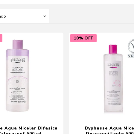
Color
Styling
sonal
Bebés
Accesorios
10% OFF
a piel
Colonias y Perfumes
sonal
Higiene
al
Accesorios
ilar
Femenina
a
e Agua Micelar Bifasica
Byphasse Agua Mice
aterproof 500 ml
Desmaquillante 500