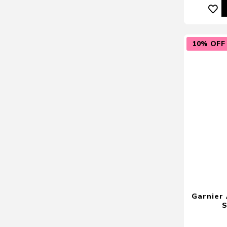
10% OFF
Garnier 
S