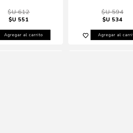
$U 612
$U 594
$U 551
$U 534
Agregar al carrito
Agregar al carri
10% OFF