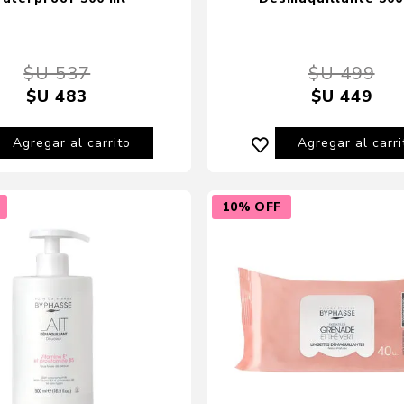
$U 537
$U 499
$U 483
$U 449
Agregar al carrito
Agregar al carri
10% OFF