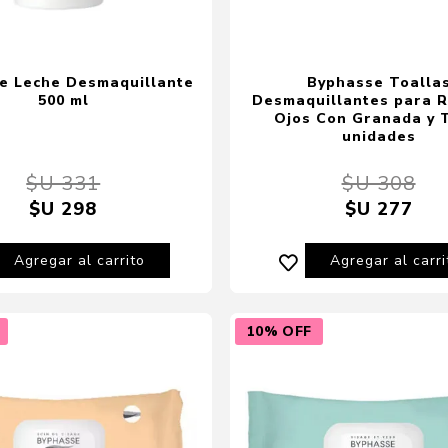
e Leche Desmaquillante
Byphasse Toalla
500 ml
Desmaquillantes para R
Ojos Con Granada y 
unidades
$U 331
$U 308
$U 298
$U 277
Agregar al carrito
Agregar al carri
10% OFF