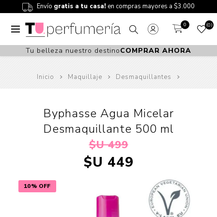
Envío
gratis a tu casa!
en compras mayores a $3.000
0
0
Tu belleza nuestro destino
COMPRAR AHORA
Inicio
Maquillaje
Desmaquillantes
Byphasse Agua Micelar
Desmaquillante 500 ml
$U 499
$U 449
10% OFF