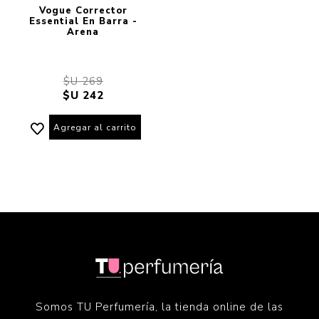
Vogue Corrector
Essential En Barra -
Arena
$U 269
$U 242
Agregar al carrito
Somos TU Perfumería, la tienda online de las