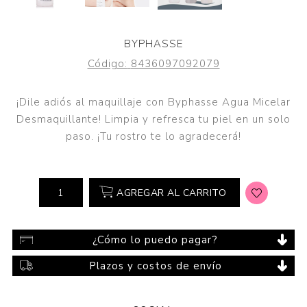
BYPHASSE
Código:
8436097092079
¡Dile adiós al maquillaje con Byphasse Agua Micelar
Desmaquillante! Limpia y refresca tu piel en un solo
paso. ¡Tu rostro te lo agradecerá!
AGREGAR AL CARRITO
¿Cómo lo puedo pagar?
Plazos y costos de envío