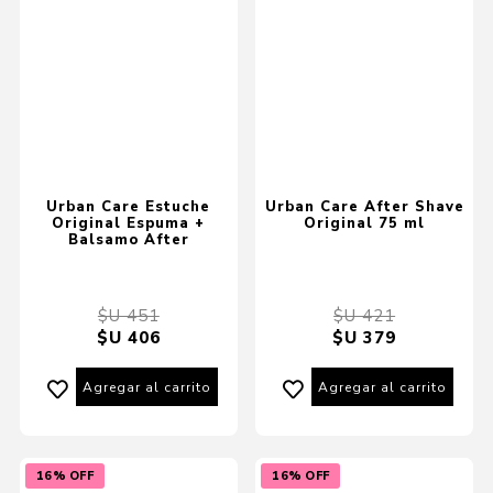
Urban Care Estuche
Urban Care After Shave
Original Espuma +
Original 75 ml
Balsamo After
$U 451
$U 421
$U 406
$U 379
Agregar al carrito
Agregar al carrito
16% OFF
16% OFF