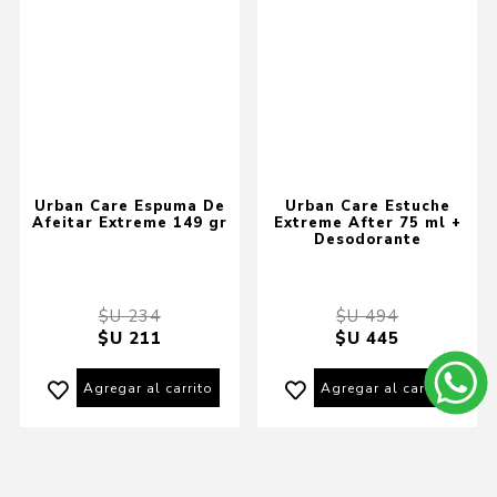
Urban Care Espuma De
Urban Care Estuche
Afeitar Extreme 149 gr
Extreme After 75 ml +
Desodorante
$U 234
$U 494
$U 211
$U 445
Agregar al carrito
Agregar al carrito
16% OFF
16% OFF