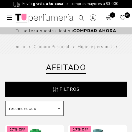
Envío
gratis a tu casa!
en compras mayores a $3.000
0
0
Tu belleza nuestro destino
COMPRAR AHORA
Inicio
Cuidado Personal
Higiene personal
AFEITADO
FILTROS
17% OFF
17% OFF