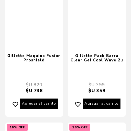
Gillette Maquina Fusion
Gillette Pack Barra
Proshield
Clear Gel Cool Wave 2u
$U 820
$U 399
$U 738
$U 359
Agregar al carrito
Agregar al carrito
16% OFF
16% OFF