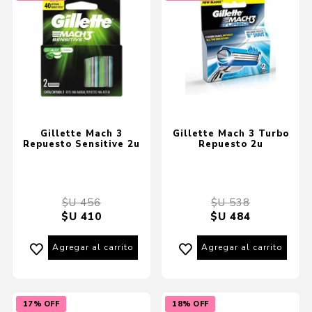
Gillette Mach 3
Gillette Mach 3 Turbo
Repuesto Sensitive 2u
Repuesto 2u
$U 456
$U 538
$U 410
$U 484
Agregar al carrito
Agregar al carrito
17% OFF
18% OFF