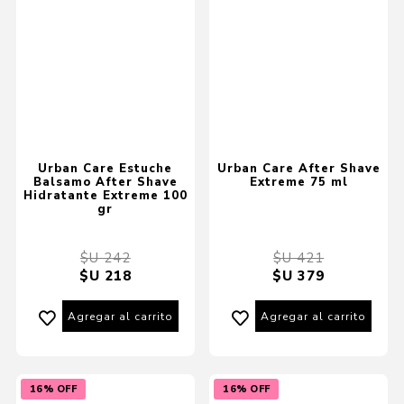
Urban Care Estuche
Urban Care After Shave
Balsamo After Shave
Extreme 75 ml
Hidratante Extreme 100
gr
$U 242
$U 421
$U 218
$U 379
Agregar al carrito
Agregar al carrito
16% OFF
16% OFF