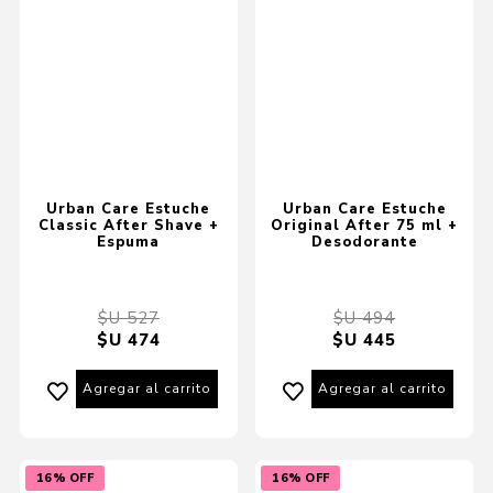
Urban Care Estuche
Urban Care Estuche
Classic After Shave +
Original After 75 ml +
Espuma
Desodorante
$U 527
$U 494
$U 474
$U 445
Agregar al carrito
Agregar al carrito
16% OFF
16% OFF