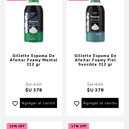
Gillette Espuma De
Gillette Espuma De
Afeitar Foamy Mentol
Afeitar Foamy Piel
312 gr
Sensible 312 gr
$U 420
$U 420
$U 378
$U 378
Agregar al carrito
Agregar al carrito
10% OFF
17% OFF