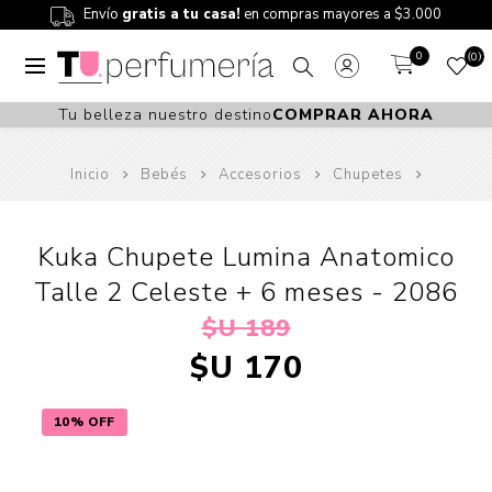
Envío
gratis a tu casa!
en compras mayores a $3.000
0
0
Tu belleza nuestro destino
COMPRAR AHORA
Inicio
Bebés
Accesorios
Chupetes
Kuka Chupete Lumina Anatomico
Talle 2 Celeste + 6 meses - 2086
$U 189
$U 170
10% OFF