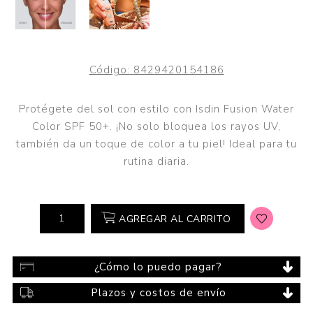
Código:
8429420154186
Protégete del sol con estilo con Isdin Fusion Water
Color SPF 50+. ¡No solo bloquea los rayos UV,
también da un toque de color a tu piel! Ideal para tu
rutina diaria.
AGREGAR AL CARRITO
¿Cómo lo puedo pagar?
Plazos y costos de envío