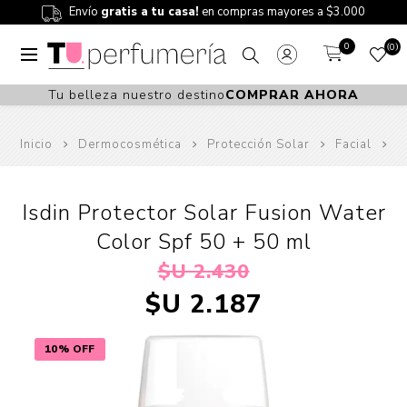
Envío
gratis a tu casa!
en compras mayores a $3.000
0
0
Tu belleza nuestro destino
COMPRAR AHORA
Inicio
Dermocosmética
Protección Solar
Facial
Isdin Protector Solar Fusion Water
Color Spf 50 + 50 ml
$U 2.430
$U 2.187
10% OFF