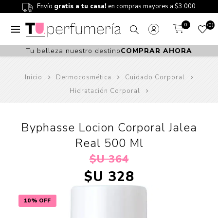
Envío
gratis a tu casa!
en compras mayores a $3.000
0
0
Tu belleza nuestro destino
COMPRAR AHORA
Inicio
Dermocosmética
Cuidado Corporal
Hidratación Corporal
Byphasse Locion Corporal Jalea
Real 500 Ml
$U 364
$U 328
10% OFF