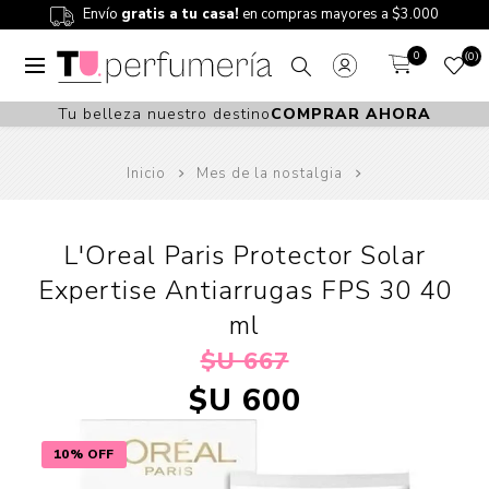
Envío
gratis a tu casa!
en compras mayores a $3.000
0
0
Tu belleza nuestro destino
COMPRAR AHORA
Inicio
Mes de la nostalgia
L'Oreal Paris Protector Solar
Expertise Antiarrugas FPS 30 40
ml
$U 667
$U 600
10% OFF