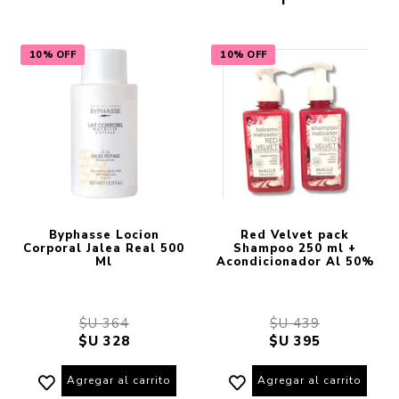
10% OFF
10% OFF
Byphasse Locion
Red Velvet pack
Corporal Jalea Real 500
Shampoo 250 ml +
Ml
Acondicionador Al 50%
$U 364
$U 439
$U 328
$U 395
Agregar al carrito
Agregar al carrito