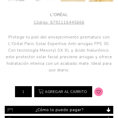
L'ORÉAL
Código:
8792116445666
Protege tu piel del envejecimiento prematuro con
L'Oréal Paris Solar Expertise Anti-arrugas FPS 30.
Con tecnología Mexoryl SX XL y ácido hialurónico,
este protector solar facial previene arrugas y ofrece
hidratación intensa con un acabado mate. Ideal para
uso diario.
AGREGAR AL CARRITO
¿Cómo lo puedo pagar?