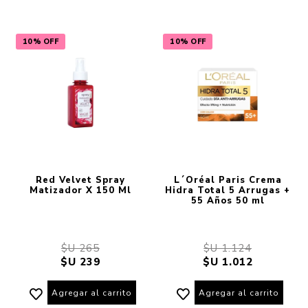
10% OFF
10% OFF
Red Velvet Spray
L´Oréal Paris Crema
Matizador X 150 Ml
Hidra Total 5 Arrugas +
55 Años 50 ml
$U 265
$U 1.124
$U 239
$U 1.012
Agregar al carrito
Agregar al carrito