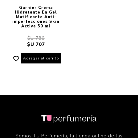
Garnier Crema
Hidratante En Gel
Matificante Anti-
imperfecciones Skin
Active 50 ml
$U 786
$U 707
Agregar al carrito
Somos TU Perfumería, la tienda online de las