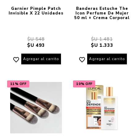
Garnier Pimple Patch
Banderas Estuche The
Invisible X 22 Unidades
Icon Perfume De Mujer
50 ml + Crema Corporal
$U 548
$U 1.481
$U 493
$U 1.333
Agregar al carrito
Agregar al carrito
11% OFF
10% OFF