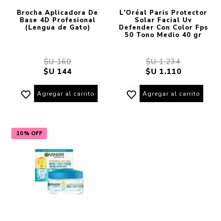
Brocha Aplicadora De
L'Oréal Paris Protector
Base 4D Profesional
Solar Facial Uv
(Lengua de Gato)
Defender Con Color Fps
50 Tono Medio 40 gr
$U 160
$U 1.234
$U 144
$U 1.110
Agregar al carrito
Agregar al carrito
10% OFF