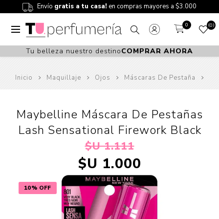
Envío
gratis a tu casa!
en compras mayores a $3.000
0
0
Tu belleza nuestro destino
COMPRAR AHORA
Inicio
Maquillaje
Ojos
Máscaras De Pestaña
Maybelline Máscara De Pestañas
Lash Sensational Firework Black
$U 1.111
$U 1.000
10% OFF