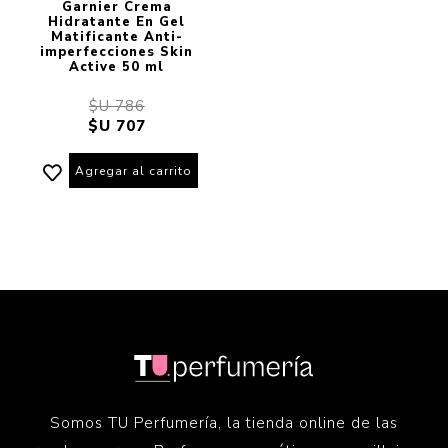
Garnier Crema
Hidratante En Gel
Matificante Anti-
imperfecciones Skin
Active 50 ml
$U 786
$U 707
Agregar al carrito
Somos TU Perfumería, la tienda online de las