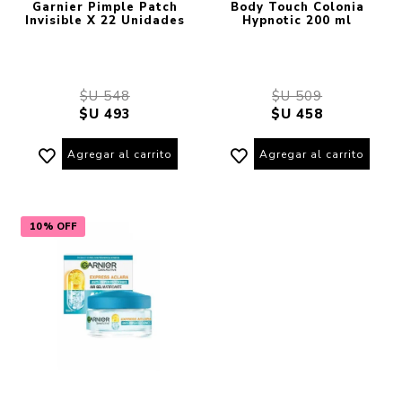
Garnier Pimple Patch
Body Touch Colonia
Invisible X 22 Unidades
Hypnotic 200 ml
$U 548
$U 509
$U 493
$U 458
Agregar al carrito
Agregar al carrito
10% OFF