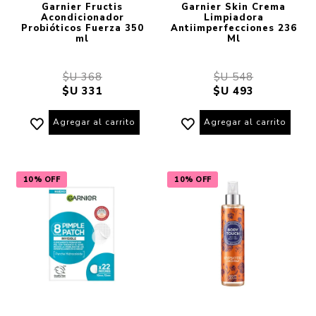
Garnier Fructis
Garnier Skin Crema
Acondicionador
Limpiadora
Probióticos Fuerza 350
Antiimperfecciones 236
ml
Ml
$U 368
$U 548
$U 331
$U 493
Agregar al carrito
Agregar al carrito
10% OFF
10% OFF