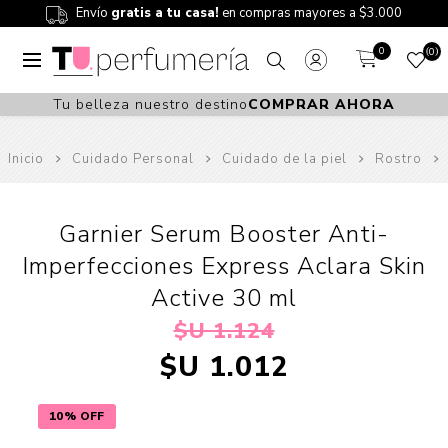
Envío
gratis a tu casa!
en compras mayores a $3.000
0
0
Tu belleza nuestro destino
COMPRAR AHORA
Inicio
Cuidado Personal
Cuidado de la piel
Rostro
Garnier Serum Booster Anti-
Imperfecciones Express Aclara Skin
Active 30 ml
$U 1.124
$U 1.012
10% OFF