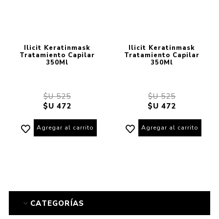
Ilicit Keratinmask
Ilicit Keratinmask
Tratamiento Capilar
Tratamiento Capilar
350Ml
350Ml
$U 525
$U 525
$U 472
$U 472
Agregar al carrito
Agregar al carrito
CATEGORÍAS