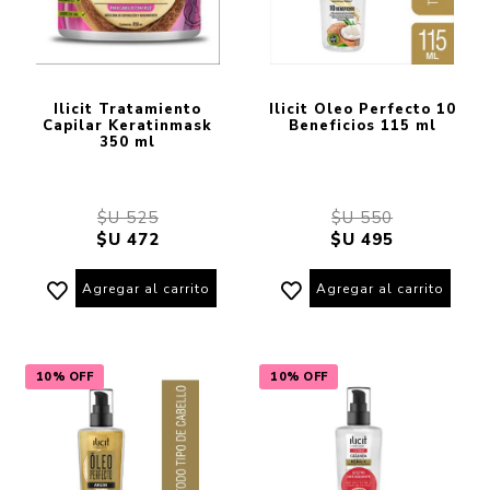
Ilicit Tratamiento
Ilicit Oleo Perfecto 10
Capilar Keratinmask
Beneficios 115 ml
350 ml
$U 525
$U 550
$U 472
$U 495
Agregar al carrito
Agregar al carrito
10% OFF
10% OFF