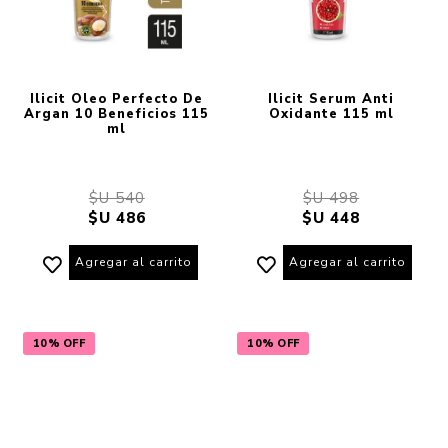
Ilicit Oleo Perfecto De
Ilicit Serum Anti
Argan 10 Beneficios 115
Oxidante 115 ml
ml
$U 540
$U 498
$U 486
$U 448
Agregar al carrito
Agregar al carrito
10% OFF
10% OFF