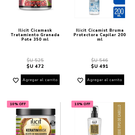
Ilicit Cicamask
Ilicit Cicamist Bruma
Tratamiento Granada
Protectora Capilar 200
Pote 350 ml
ml
$U 525
$U 546
$U 472
$U 491
Agregar al carrito
Agregar al carrito
10% OFF
10% OFF