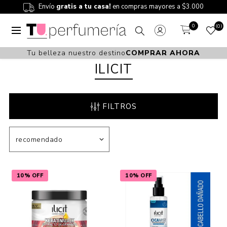
Envío
gratis a tu casa!
en compras mayores a $3.000
0
0
Tu belleza nuestro destino
COMPRAR AHORA
ILICIT
FILTROS
10% OFF
10% OFF