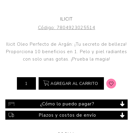
ILICIT
Código:
7804923025514
Ilicit Oleo Perfecto de Argán: ¡Tu secreto de belleza!
Proporciona 10 beneficios en 1. Pelo y piel radiantes
con solo unas gotas. ¡Prueba la magia!
AGREGAR AL CARRITO
¿Cómo lo puedo pagar?
Plazos y costos de envío