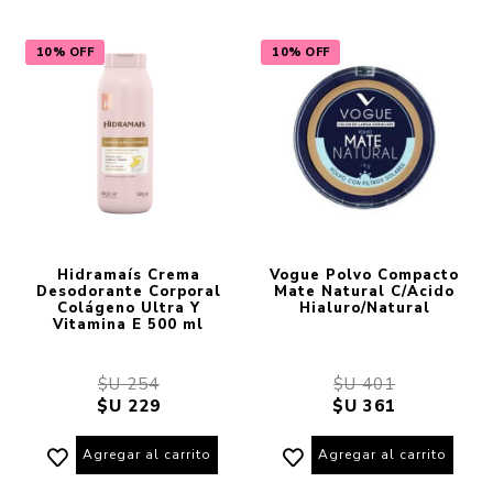
10% OFF
10% OFF
Hidramaís Crema
Vogue Polvo Compacto
Desodorante Corporal
Mate Natural C/Acido
Colágeno Ultra Y
Hialuro/Natural
Vitamina E 500 ml
$U 254
$U 401
$U 229
$U 361
Agregar al carrito
Agregar al carrito