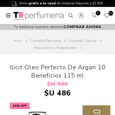
Envío
gratis a tu casa!
en compras mayores a $3.000
0
0
Tu belleza nuestro destino
COMPRAR AHORA
Inicio
Cuidado Personal
Cuidado Capilar
Mascarilla y Tratamiento
Ilicit Oleo Perfecto De Argan 10
Beneficios 115 ml
$U 540
$U 486
10% OFF