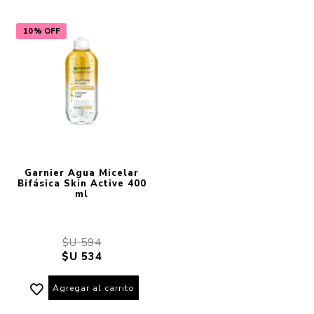
10% OFF
Garnier Agua Micelar
Bifásica Skin Active 400
ml
$U 594
$U 534
Agregar al carrito