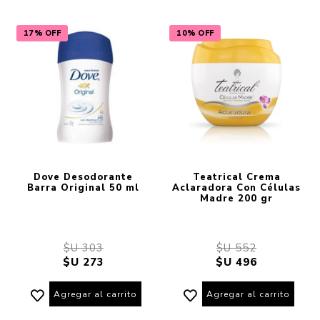
17% OFF
10% OFF
Dove Desodorante
Teatrical Crema
Barra Original 50 ml
Aclaradora Con Células
Madre 200 gr
$U 303
$U 552
$U 273
$U 496
Agregar al carrito
Agregar al carrito