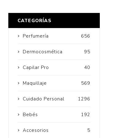
CATEGORÍAS
Cuidado Per
Perfumería
656
Cuidado de l
Dermocosmética
95
Higiene per
Capilar Pro
40
Higiene Buc
Cuidado Cap
Maquillaje
569
Protección 
Cuidado Personal
1296
Incontinenci
Bebés
192
Accesorios
5