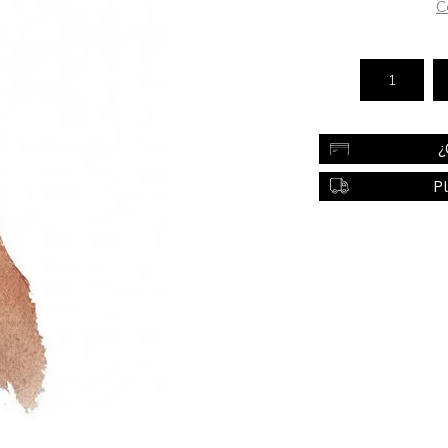
C
Color
Styling
sonal
Bebés
Accesorios
¿
a piel
Colonias y Perfumes
P
sonal
Higiene
al
Accesorios
ilar
Femenina
a