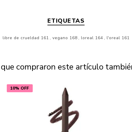
ETIQUETAS
libre de crueldad
161
,
vegano
168
,
loreal
164
,
l'oreal
161
s que compraron este artículo tambi
10% OFF