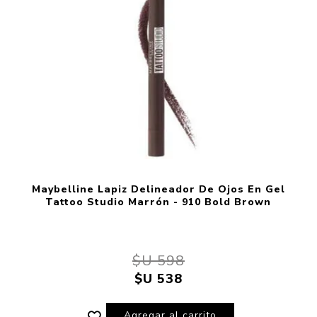
Maybelline Lapiz Delineador De Ojos En Gel
Tattoo Studio Marrón - 910 Bold Brown
$U 598
$U 538
Agregar al carrito