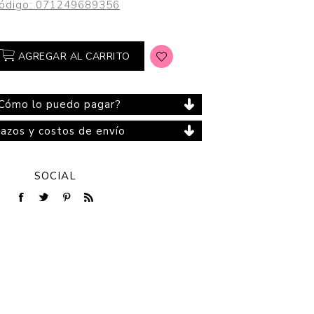
ódigo:
071249689356
AGREGAR AL CARRITO
Cuidado del Hogar
Cómo lo puedo pagar?
lazos y costos de envío
SOCIAL