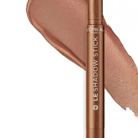
Cuidado Per
Cuidado de l
Higiene per
Higiene Buc
Cuidado Cap
Protección 
Incontinenci