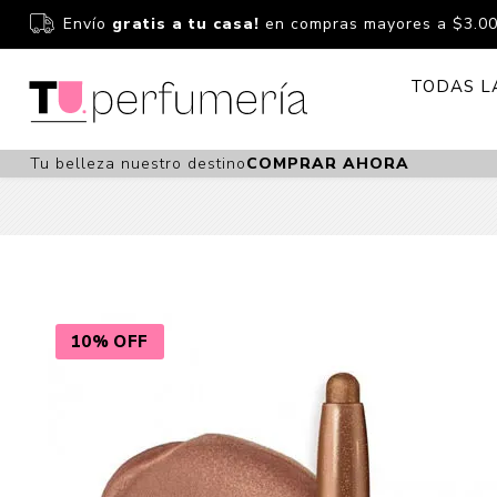
Envío
gratis a tu casa!
en compras mayores a $3.0
TODAS L
Tu belleza nuestro destino
COMPRAR AHORA
Perfume
Perfumería
Dermoc
Estuchería
Capilar 
Estucheria S
Maquilla
Fragancias S
Cuidado
10% OFF
Fragancias
Bebés
Niños Y Niña
Accesor
Cuidado