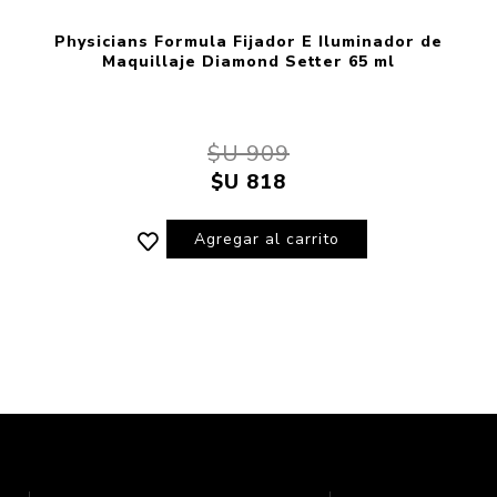
Physicians Formula Fijador E Iluminador de
Maquillaje Diamond Setter 65 ml
$U 909
$U 818
Agregar al carrito