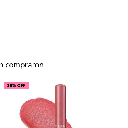
én compraron
10% OFF