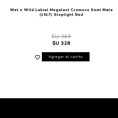
Wet n Wild Labial Megalast Cremoso Semi Mate
(1417) Stoplight Red
$U 365
$U 328
Agregar al carrito