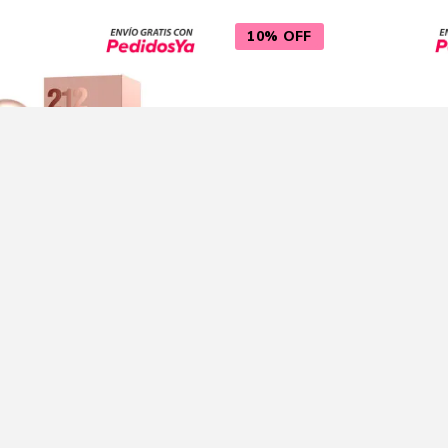
10% OFF
a Herrera 212 Vip Rose
Carolina Herrera Bad B
ume de Mujer 50 ml
Elixir Perfume de Homb