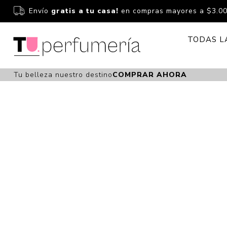
Envío
gratis a tu casa!
en compras mayores a $3.0
TODAS L
Tu belleza nuestro destino
COMPRAR AHORA
Perfume
Perfumería
Dermoc
Estuchería
Capilar 
Estucheria S
Maquilla
Fragancias S
Cuidado
Fragancias
Bebés
Niños Y Niña
Accesor
Cuidado