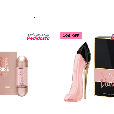
Color
Styling
sonal
Bebés
Accesorios
10% OFF
a piel
Colonias y Perfumes
sonal
Higiene
al
Accesorios
ilar
Femenina
a