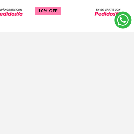
10% OFF
oy Cobalt
Carolina Herrera Bad Boy Cobalt
re 50 ml
Elixir Perfume de Hombre 100 ml