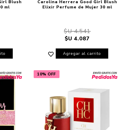
irl Blush
Carolina Herrera Good Girl Blush
0 ml
Elixir Perfume de Mujer 30 ml
$U 4.541
$U 4.087
ito
Agregar al carrito
10% OFF