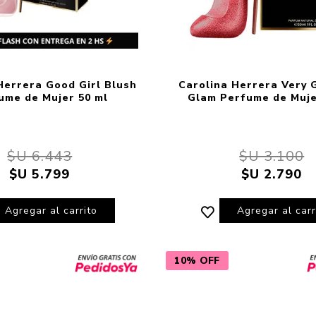
Herrera Good Girl Blush
Carolina Herrera Very 
ume de Mujer 50 ml
Glam Perfume de Muje
$U 6.443
$U 3.100
$U 5.799
$U 2.790
Agregar al carrito
Agregar al carr
10% OFF