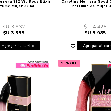
rrera 212 Vip Rose Elixir
Carolina Herrera Good G
fume Mujer 30 ml
Perfume de Mujer 3
$U 3.932
$U 4.428
$U 3.539
$U 3.985
Agregar al carrito
Agregar al carr
10% OFF