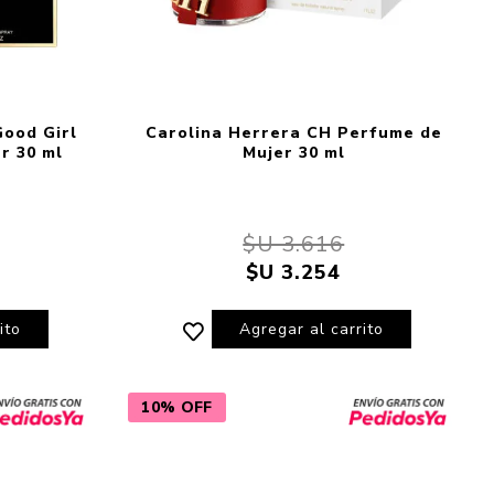
Good Girl
Carolina Herrera CH Perfume de
r 30 ml
Mujer 30 ml
$U 3.616
$U 3.254
ito
Agregar al carrito
10% OFF