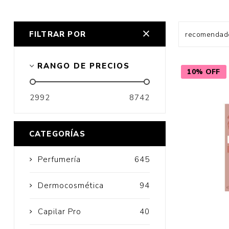
FILTRAR POR
Cuidado Per
RANGO DE PRECIOS
10% OFF
Cuidado de l
Higiene per
2992
8742
Higiene Buc
Cuidado Cap
CATEGORÍAS
Protección 
Perfumería
645
Incontinenci
Dermocosmética
94
Capilar Pro
40