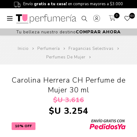
Envío
gratis a tu casa!
en compras mayores a $3.000
0
0
Tu belleza nuestro destino
COMPRAR AHORA
Inicio
Perfumería
Fragancias Selectivas
Perfumes De Mujer
Carolina Herrera CH Perfume de
Mujer 30 ml
$U 3.616
$U 3.254
10% OFF