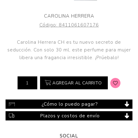
CAROLINA HERRERA
Código:
8411061607176
Carolina Herrera CH es tu nuevo secreto de
seducción. Con solo 30 ml, este perfume para mujer
libera una fragancia irresistible. ¡Prúebalo!
AGREGAR AL CARRITO
¿Cómo lo puedo pagar?
Plazos y costos de envío
SOCIAL