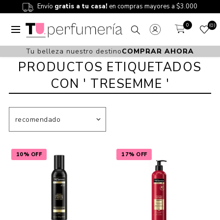
Envío
gratis a tu casa!
en compras mayores a $3.000
0
0
Tu belleza nuestro destino
COMPRAR AHORA
PRODUCTOS ETIQUETADOS
CON ' TRESEMME '
10% OFF
17% OFF