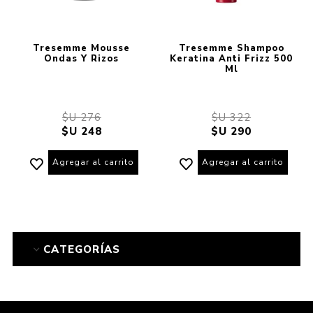
Tresemme Mousse
Tresemme Shampoo
Ondas Y Rizos
Keratina Anti Frizz 500
Ml
$U 276
$U 322
$U 248
$U 290
Agregar al carrito
Agregar al carrito
CATEGORÍAS