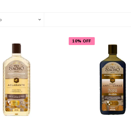
Color
Styling
sonal
Bebés
Accesorios
10% OFF
a piel
Colonias y Perfumes
sonal
Higiene
al
Accesorios
ilar
Femenina
a