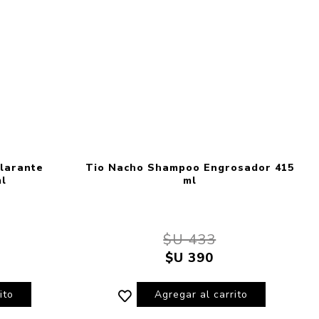
larante
Tio Nacho Shampoo Engrosador 415
ml
ml
$U 433
$U 390
ito
Agregar al carrito