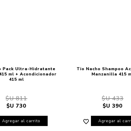
o Pack Ultra-Hidratante
Tio Nacho Shampoo Ac
15 ml + Acondicionador
Manzanilla 415 
415 ml
$U 811
$U 433
$U 730
$U 390
Agregar al carrito
Agregar al carr