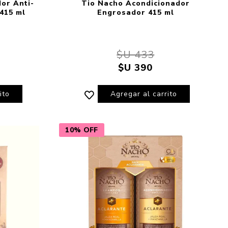
or Anti-
Tio Nacho Acondicionador
415 ml
Engrosador 415 ml
$U 433
$U 390
ito
Agregar al carrito
10% OFF