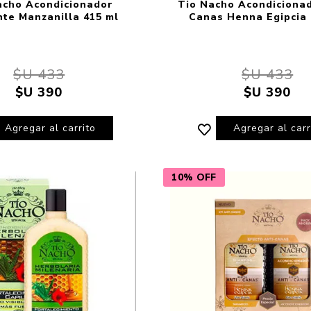
acho Acondicionador
Tio Nacho Acondicionad
nte Manzanilla 415 ml
Canas Henna Egipcia 
$U 433
$U 433
$U 390
$U 390
Agregar al carrito
Agregar al carr
10% OFF