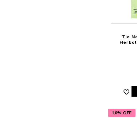
Tio N
Herbol
10% OFF