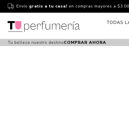
Envío
gratis a tu casa!
en compras mayores a $3.0
TODAS L
Tu belleza nuestro destino
COMPRAR AHORA
Perfume
Perfumería
Dermoc
Estuchería
Capilar 
Estucheria S
Maquilla
Fragancias S
Cuidado
Fragancias
Bebés
Niños Y Niña
Accesor
Cuidado