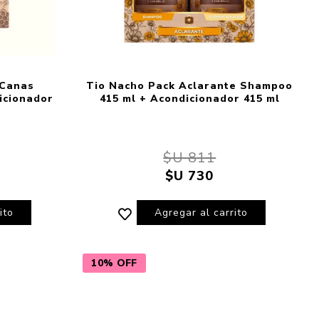
-Canas
Tio Nacho Pack Aclarante Shampoo
icionador
415 ml + Acondicionador 415 ml
$U 811
$U 730
ito
Agregar al carrito
10% OFF