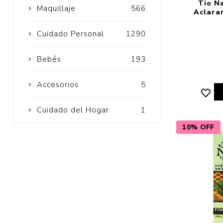
Tio N
Maquillaje
566
Aclara
Cuidado Personal
1290
Bebés
193
Accesorios
5
Cuidado del Hogar
1
10% OFF