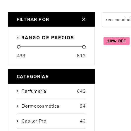
FILTRAR POR
Cuidado Per
RANGO DE PRECIOS
10% OFF
Cuidado de l
Higiene per
433
812
Higiene Buc
Cuidado Cap
CATEGORÍAS
Protección 
Perfumería
643
Incontinenci
Dermocosmética
94
Capilar Pro
40