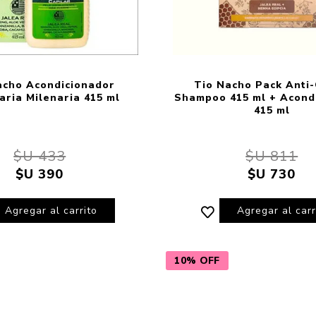
acho Acondicionador
Tio Nacho Pack Anti
aria Milenaria 415 ml
Shampoo 415 ml + Acond
415 ml
$U 433
$U 811
$U 390
$U 730
Agregar al carrito
Agregar al carr
10% OFF