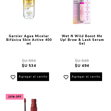
Garnier Agua Micelar
Wet N Wild Boost Me
Bifásica Skin Active 400
Up! Brow & Lash Serum
ml
Gel
$U 594
$U 549
$U 534
$U 494
Agregar al carrito
Agregar al carrito
10% OFF