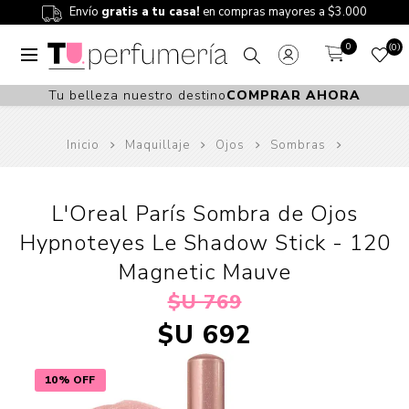
Envío
gratis a tu casa!
en compras mayores a $3.000
0
0
Tu belleza nuestro destino
COMPRAR AHORA
Inicio
Maquillaje
Ojos
Sombras
L'Oreal París Sombra de Ojos
Hypnoteyes Le Shadow Stick - 120
Magnetic Mauve
$U 769
$U 692
10% OFF