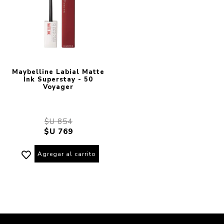
Maybelline Labial Matte
Ink Superstay - 50
Voyager
$U 854
$U 769
Agregar al carrito