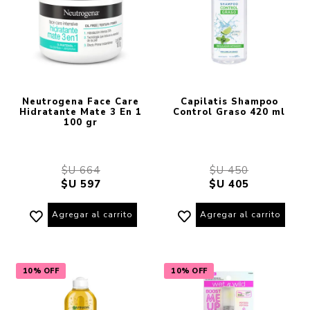
Neutrogena Face Care
Capilatis Shampoo
Hidratante Mate 3 En 1
Control Graso 420 ml
100 gr
$U 664
$U 450
$U 597
$U 405
Agregar al carrito
Agregar al carrito
10% OFF
10% OFF