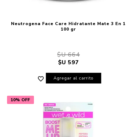
Neutrogena Face Care Hidratante Mate 3 En 1
100 gr
$U 664
$U 597
Agregar al carrito
10% OFF