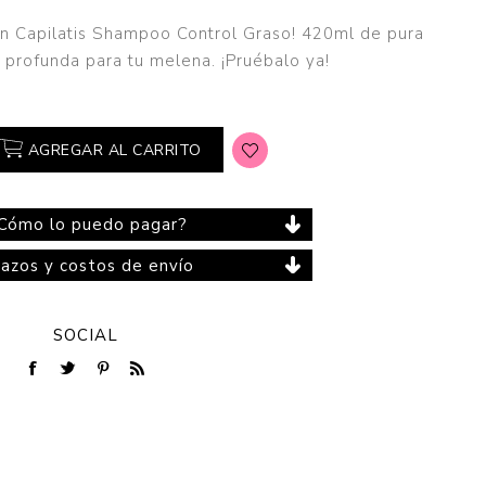
con Capilatis Shampoo Control Graso! 420ml de pura
a profunda para tu melena. ¡Pruébalo ya!
Cuidado del Hogar
AGREGAR AL CARRITO
Cómo lo puedo pagar?
lazos y costos de envío
SOCIAL