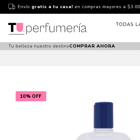
Envío
gratis a tu casa!
en compras mayores a $3.0
TODAS L
Tu belleza nuestro destino
COMPRAR AHORA
Perfume
Perfumería
Dermoc
Estuchería
Capilar 
Estucheria S
Maquilla
Fragancias S
Cuidado
10% OFF
Fragancias
Bebés
Niños Y Niña
Accesor
Cuidado