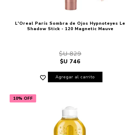
L'Oreal París Sombra de Ojos Hypnoteyes Le
Shadow Stick - 120 Magnetic Mauve
$U 829
$U 746
Agregar al carrito
10% OFF