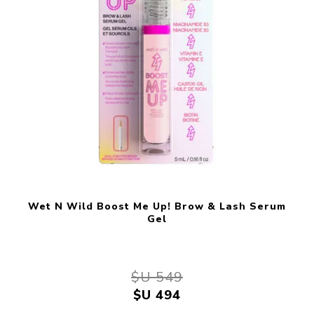
Wet N Wild Boost Me Up! Brow & Lash Serum
Gel
$U 549
$U 494