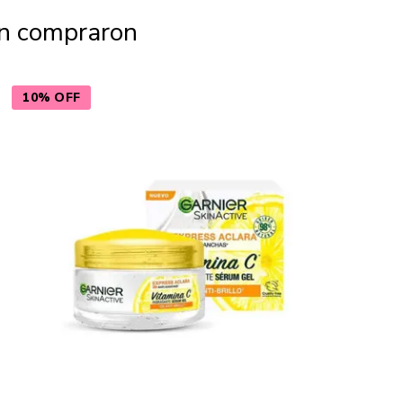
én compraron
10% OFF