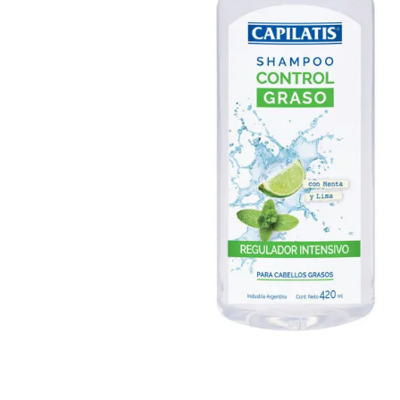
Cuidado Per
Cuidado de l
Higiene per
Higiene Buc
Cuidado Cap
Protección 
Incontinenci