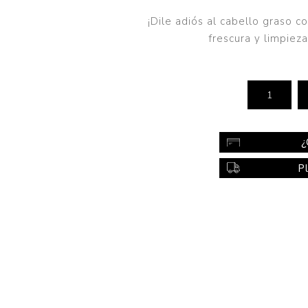
Color
¡Dile adiós al cabello graso 
Styling
frescura y limpiez
sonal
Bebés
Accesorios
a piel
Colonias y Perfumes
sonal
Higiene
¿
al
Accesorios
P
ilar
Femenina
a