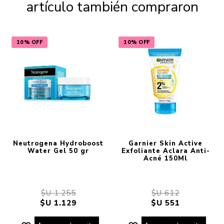
artículo también compraron
10% OFF
10% OFF
Neutrogena Hydroboost
Garnier Skin Active
Water Gel 50 gr
Exfoliante Aclara Anti-
Acné 150Ml
$U 1.255
$U 612
$U 1.129
$U 551