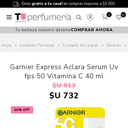
Envío
gratis a tu casa!
en compras mayores a $3.000
0
0
Tu belleza nuestro destino
COMPRAR AHORA
Inicio
Cuidado Personal
Cuidado de la piel
Solares
Garnier Express Aclara Serum Uv
fps 50 Vitamina C 40 ml
$U 813
$U 732
10% OFF