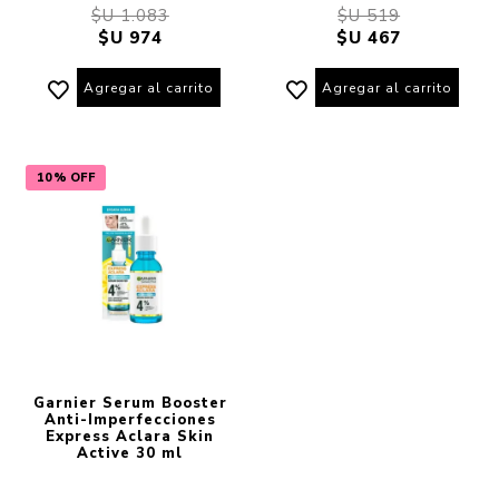
$U 1.083
$U 519
$U 974
$U 467
Agregar al carrito
Agregar al carrito
10% OFF
Garnier Serum Booster
Anti-Imperfecciones
Express Aclara Skin
Active 30 ml