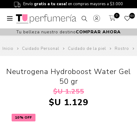
Envío
gratis a tu casa!
en compras mayores a $3.000
0
0
Tu belleza nuestro destino
COMPRAR AHORA
Inicio
Cuidado Personal
Cuidado de la piel
Rostro
Neutrogena Hydroboost Water Gel
50 gr
$U 1.255
$U 1.129
10% OFF