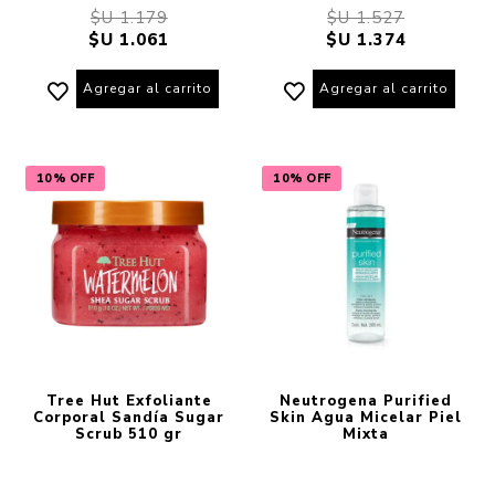
$U 1.179
$U 1.527
$U 1.061
$U 1.374
Agregar al carrito
Agregar al carrito
10% OFF
10% OFF
Tree Hut Exfoliante
Neutrogena Purified
Corporal Sandía Sugar
Skin Agua Micelar Piel
Scrub 510 gr
Mixta