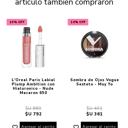
artículo también compraron
10% OFF
10% OFF
L'Oreal Paris Labial
Sombra de Ojos Vogue
Plump Ambition con
Sexteto - Muy Yo
Hialuronico - Nude
Macaron 650
$U 880
$U 401
$U 792
$U 361
Agregar al carrito
Agregar al carrito