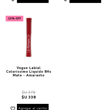
10% OFF
Vogue Labial
Colorissimo Liquido 8Hs
Mate - Amaranto
$U 376
$U 338
Agregar al carrito