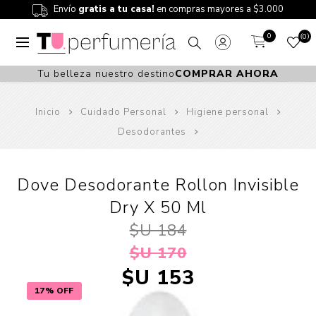
Envío
gratis a tu casa!
en compras mayores a $3.000
0
0
Tu belleza nuestro destino
COMPRAR AHORA
Inicio
Cuidado Personal
Higiene personal
Desodorantes
Dove Desodorante Rollon Invisible
Dry X 50 Ml
$U 184
$U 170
$U 153
17% OFF