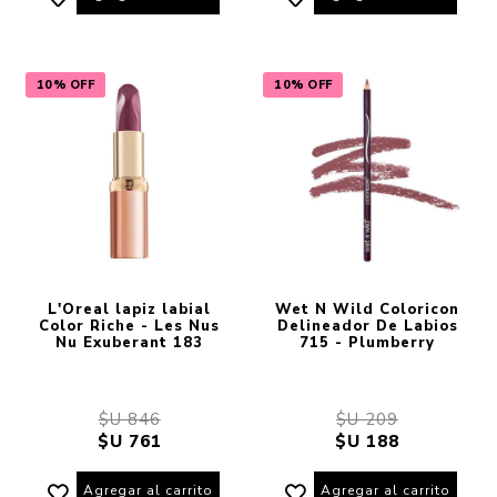
10% OFF
10% OFF
L'Oreal lapiz labial
Wet N Wild Coloricon
Color Riche - Les Nus
Delineador De Labios
Nu Exuberant 183
715 - Plumberry
$U 846
$U 209
$U 761
$U 188
Agregar al carrito
Agregar al carrito