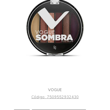
VOGUE
Código:
7509552932430