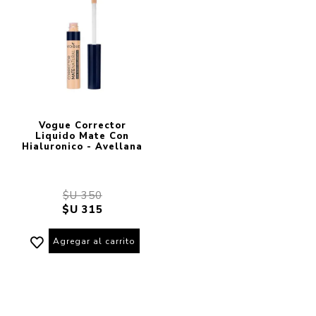
Vogue Corrector
Liquido Mate Con
Hialuronico - Avellana
$U 350
$U 315
Agregar al carrito