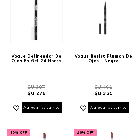
Vogue Delineador De
Vogue Resist Plumon De
Ojos En Gel 24 Horas
Ojos - Negro
$U 307
$U 401
$U 276
$U 361
Agregar al carrito
Agregar al carrito
10% OFF
10% OFF