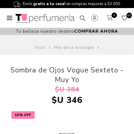
Envío
gratis a tu casa!
en compras mayores a $3.000
0
0
Tu belleza nuestro destino
COMPRAR AHORA
Inicio
Mes de la nostalgia
Sombra de Ojos Vogue Sexteto -
Muy Yo
$U 384
$U 346
10% OFF