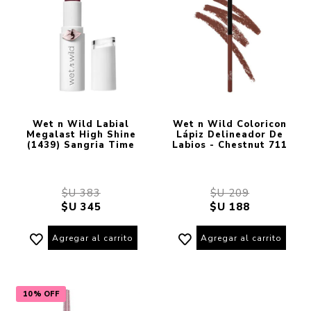
Wet n Wild Labial
Wet n Wild Coloricon
Megalast High Shine
Lápiz Delineador De
(1439) Sangria Time
Labios - Chestnut 711
$U 383
$U 209
$U 345
$U 188
Agregar al carrito
Agregar al carrito
10% OFF