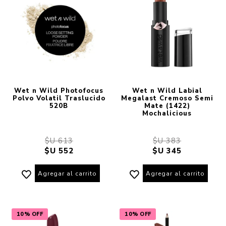
Wet n Wild Photofocus
Wet n Wild Labial
Polvo Volatil Traslucido
Megalast Cremoso Semi
520B
Mate (1422)
Mochalicious
$U 613
$U 383
$U 552
$U 345
Agregar al carrito
Agregar al carrito
10% OFF
10% OFF