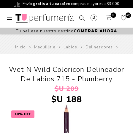
Envío
gratis a tu casa!
en compras mayores a $3.000
0
0
Tu belleza nuestro destino
COMPRAR AHORA
Inicio
Maquillaje
Labios
Delineadores
Wet N Wild Coloricon Delineador
De Labios 715 - Plumberry
$U 209
$U 188
10% OFF