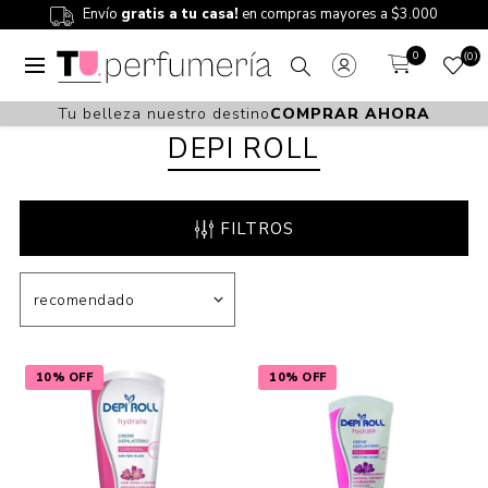
Envío
gratis a tu casa!
en compras mayores a $3.000
0
0
Tu belleza nuestro destino
COMPRAR AHORA
DEPI ROLL
FILTROS
10% OFF
10% OFF